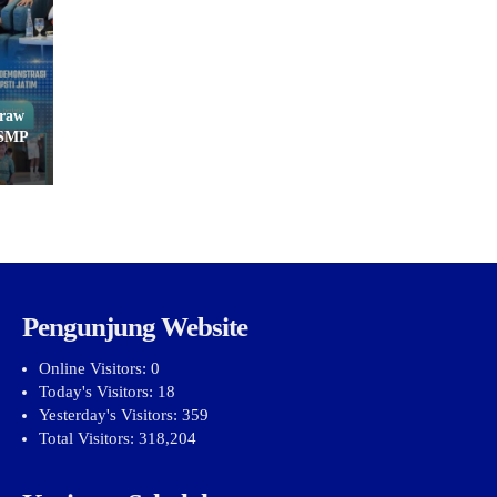
kraw
–SMP
Pengunjung Website
Online Visitors:
0
Today's Visitors:
18
Yesterday's Visitors:
359
Total Visitors:
318,204