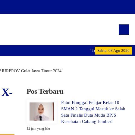
"Terwujudnya generasi pemimpin b
Sabtu, 08 Agu 2026
 KEJURPROV Gulat Jawa Timur 2024
 X-
Pos Terbaru
Patut Bangga! Pelajar Kelas 10
SMAN 2 Tanggul Masuk ke Salah
Satu Finalis Duta Muda BPJS
Kesehatan Cabang Jember!
12 jam yang lalu