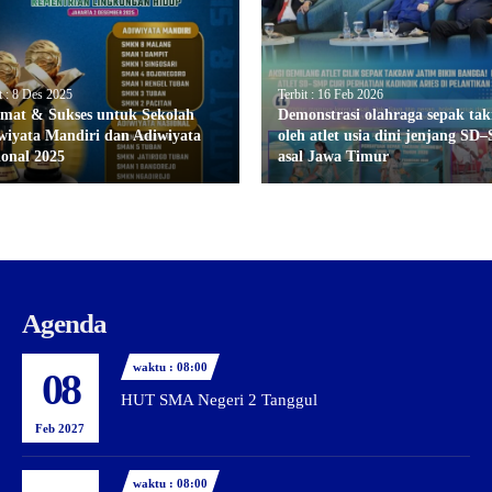
t : 8 Des 2025
Terbit : 16 Feb 2026
amat & Sukses untuk Sekolah
Demonstrasi olahraga sepak ta
wiyata Mandiri dan Adiwiyata
oleh atlet usia dini jenjang SD
ional 2025
asal Jawa Timur
Agenda
waktu : 08:00
08
HUT SMA Negeri 2 Tanggul
Feb 2027
waktu : 08:00