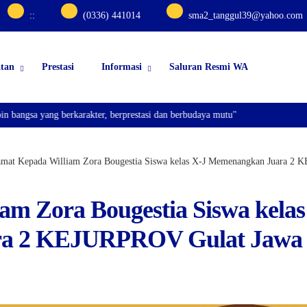
:
:
(0336) 441014
sma2_tanggul39@yahoo.com
atan
Prestasi
Informasi
Saluran Resmi WA
 yang berkarakter, berprestasi dan berbudaya mutu"
amat Kepada William Zora Bougestia Siswa kelas X-J Memenangkan Juara 2
am Zora Bougestia Siswa kelas
ra 2 KEJURPROV Gulat Jawa