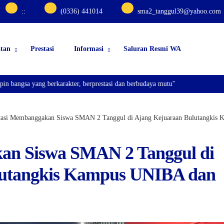
:
:
(0336) 441014
sma2_tanggul39@yahoo.com
atan
Prestasi
Informasi
Saluran Resmi WA
a yang berkarakter, berprestasi dan berbudaya mutu"
tasi Membanggakan Siswa SMAN 2 Tanggul di Ajang Kejuaraan Bulutangk
an Siswa SMAN 2 Tanggul di
lutangkis Kampus UNIBA dan