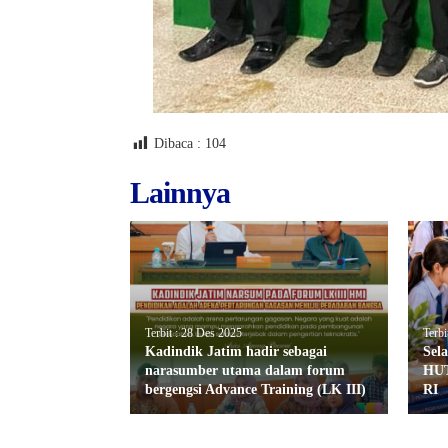
Dibaca :
104
Lainnya
Terbit : 28 Des 2025
Terbi
Kadindik Jatim hadir sebagai
Sel
narasumber utama dalam forum
HUT
bergengsi Advance Training (LK III)
RI