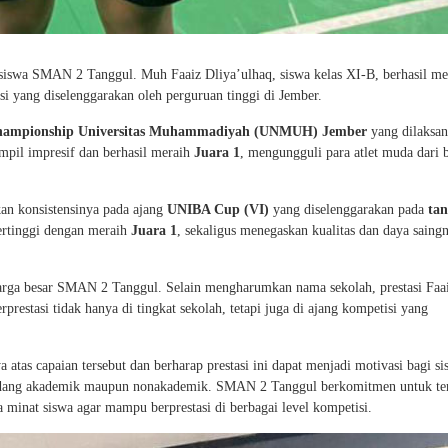
 siswa SMAN 2 Tanggul. Muh Faaiz Dliya’ulhaq, siswa kelas XI-B, berhasil me
i yang diselenggarakan oleh perguruan tinggi di Jember.
hampionship Universitas Muhammadiyah (UNMUH) Jember
yang dilaksa
ampil impresif dan berhasil meraih
Juara 1
, mengungguli para atlet muda dari 
kan konsistensinya pada ajang
UNIBA Cup (VI)
yang diselenggarakan pada
tan
tertinggi dengan meraih
Juara 1
, sekaligus menegaskan kualitas dan daya saing
uarga besar SMAN 2 Tanggul. Selain mengharumkan nama sekolah, prestasi Faa
stasi tidak hanya di tingkat sekolah, tetapi juga di ajang kompetisi yang
 atas capaian tersebut dan berharap prestasi ini dapat menjadi motivasi bagi si
 bidang akademik maupun nonakademik. SMAN 2 Tanggul berkomitmen untuk te
minat siswa agar mampu berprestasi di berbagai level kompetisi.