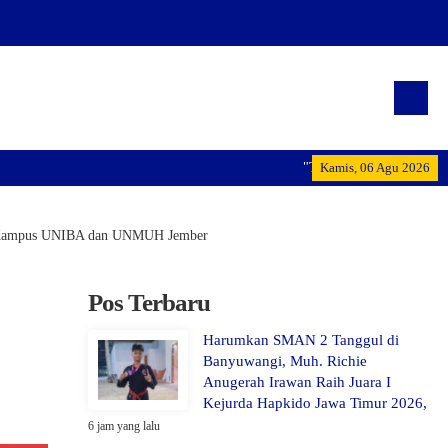
"Terwujudnya generasi pemimpin 
Kamis, 06 Agu 2026
is Kampus UNIBA dan UNMUH Jember
Pos Terbaru
Harumkan SMAN 2 Tanggul di
Banyuwangi, Muh. Richie
Anugerah Irawan Raih Juara I
Kejurda Hapkido Jawa Timur 2026,
6 jam yang lalu