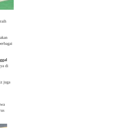
raih
nakan
berbagai
ggal
nya di
iz juga
swa
rus