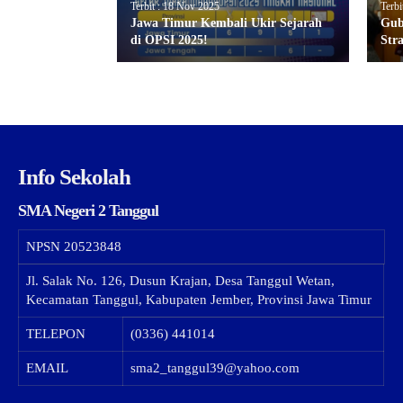
Terbit : 18 Nov 2025
Terbi
Jawa Timur Kembali Ukir Sejarah
Gub
di OPSI 2025!
Str
Info Sekolah
SMA Negeri 2 Tanggul
NPSN
20523848
Jl. Salak No. 126, Dusun Krajan, Desa Tanggul Wetan,
Kecamatan Tanggul, Kabupaten Jember, Provinsi Jawa Timur
TELEPON
(0336) 441014
EMAIL
sma2_tanggul39@yahoo.com