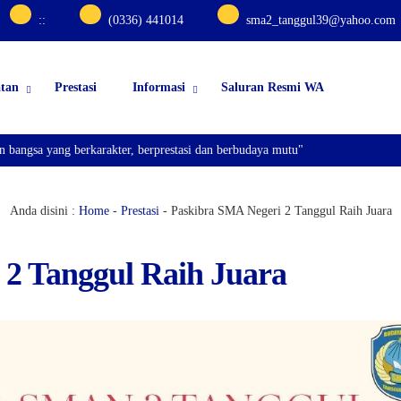
:
:
(0336) 441014
sma2_tanggul39@yahoo.com
atan
Prestasi
Informasi
Saluran Resmi WA
gsa yang berkarakter, berprestasi dan berbudaya mutu"
Anda disini :
Home
-
Prestasi
-
Paskibra SMA Negeri 2 Tanggul Raih Juara
 2 Tanggul Raih Juara