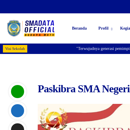
Beranda
Profil
Kegi
Visi Sekolah
"Terwujudnya generasi pemimpin ban
Paskibra SMA Negeri