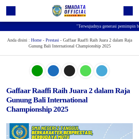
"Terwujudnya generasi pemimpin bangs
Beranda
Profil
Anda disini :
Home
-
Prestasi
-
Gaffaar Raaffi Raih Juara 2 dalam Raja
Gunung Bali International Championship 2025
Kegiatan
Prestasi
Informasi
Saluran Resmi WA
Gaffaar Raaffi Raih Juara 2 dalam Raja
Gunung Bali International
Championship 2025