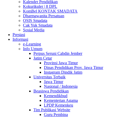
Kalender Pendidikan
Kokurikuler | 8 DPL
KomBel KONTAK SMADATA
Dharmawanita Persatuan
OSIS Smadata
Cak Yuk Smadata
Sosial Media
Prestasi
Informasi
e-Learning
Info Umum
Perpus Seruni Cabdin Jember
Jatim Cetar
Provinsi Jawa Timur
Dinas Pendidikan Prov. Jawa Timur
Instagram Dindik Jatim
Universitas Terbaik
Jawa Timur
Nasional / Indonesia
Beasiswa Pendidikan
Kemendikbud
Kementerian Agama
LPDP Kemenkeu
Tim Publikasi Website
Guru Pembina