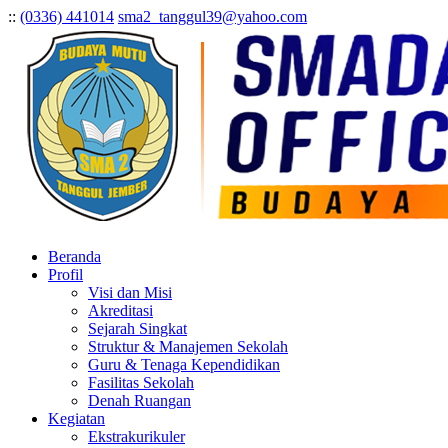
:
:
(0336) 441014
sma2_tanggul39@yahoo.com
Beranda
Profil
Visi dan Misi
Akreditasi
Sejarah Singkat
Struktur & Manajemen Sekolah
Guru & Tenaga Kependidikan
Fasilitas Sekolah
Denah Ruangan
Kegiatan
Ekstrakurikuler