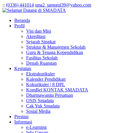
:
:
(0336) 441014
sma2_tanggul39@yahoo.com
Beranda
Profil
Visi dan Misi
Akreditasi
Sejarah Singkat
Struktur & Manajemen Sekolah
Guru & Tenaga Kependidikan
Fasilitas Sekolah
Denah Ruangan
Kegiatan
Ekstrakurikuler
Kalender Pendidikan
Kokurikuler | 8 DPL
KomBel KONTAK SMADATA
Dharmawanita Persatuan
OSIS Smadata
Cak Yuk Smadata
Sosial Media
Prestasi
Informasi
e-Learning
Info Umum