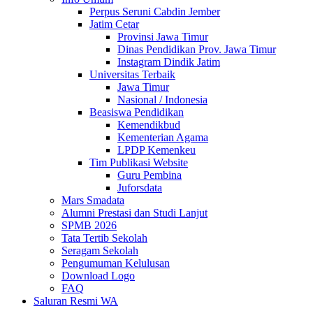
Perpus Seruni Cabdin Jember
Jatim Cetar
Provinsi Jawa Timur
Dinas Pendidikan Prov. Jawa Timur
Instagram Dindik Jatim
Universitas Terbaik
Jawa Timur
Nasional / Indonesia
Beasiswa Pendidikan
Kemendikbud
Kementerian Agama
LPDP Kemenkeu
Tim Publikasi Website
Guru Pembina
Juforsdata
Mars Smadata
Alumni Prestasi dan Studi Lanjut
SPMB 2026
Tata Tertib Sekolah
Seragam Sekolah
Pengumuman Kelulusan
Download Logo
FAQ
Saluran Resmi WA