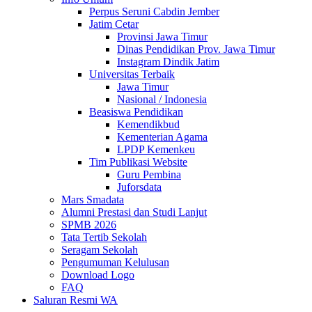
Perpus Seruni Cabdin Jember
Jatim Cetar
Provinsi Jawa Timur
Dinas Pendidikan Prov. Jawa Timur
Instagram Dindik Jatim
Universitas Terbaik
Jawa Timur
Nasional / Indonesia
Beasiswa Pendidikan
Kemendikbud
Kementerian Agama
LPDP Kemenkeu
Tim Publikasi Website
Guru Pembina
Juforsdata
Mars Smadata
Alumni Prestasi dan Studi Lanjut
SPMB 2026
Tata Tertib Sekolah
Seragam Sekolah
Pengumuman Kelulusan
Download Logo
FAQ
Saluran Resmi WA