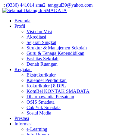
:
:
(0336) 441014
sma2_tanggul39@yahoo.com
Beranda
Profil
Visi dan Misi
Akreditasi
Sejarah Singkat
Struktur & Manajemen Sekolah
Guru & Tenaga Kependidikan
Fasilitas Sekolah
Denah Ruangan
Kegiatan
Ekstrakurikuler
Kalender Pendidikan
Kokurikuler | 8 DPL
KomBel KONTAK SMADATA
Dharmawanita Persatuan
OSIS Smadata
Cak Yuk Smadata
Sosial Media
Prestasi
Informasi
e-Learning
Info Umum