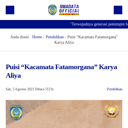
"Terwujudnya generasi pemimpin bangs
Beranda
Profil
Anda disini :
Home
-
Pendidikan
-
Puisi “Kacamata Fatamorgana”
Karya Aliya
Kegiatan
Prestasi
Puisi “Kacamata Fatamorgana” Karya
Informasi
Aliya
Saluran Resmi WA
Sab, 5 Agustus 2023
Dibaca 5123x
Pendidikan