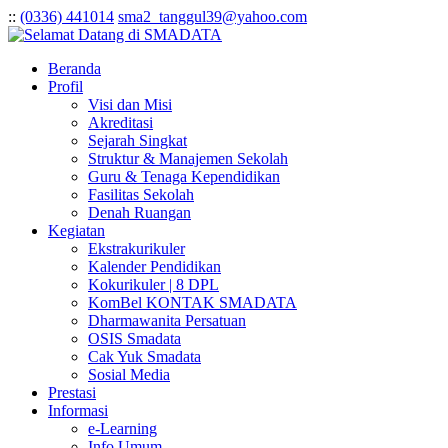
:
:
(0336) 441014
sma2_tanggul39@yahoo.com
Beranda
Profil
Visi dan Misi
Akreditasi
Sejarah Singkat
Struktur & Manajemen Sekolah
Guru & Tenaga Kependidikan
Fasilitas Sekolah
Denah Ruangan
Kegiatan
Ekstrakurikuler
Kalender Pendidikan
Kokurikuler | 8 DPL
KomBel KONTAK SMADATA
Dharmawanita Persatuan
OSIS Smadata
Cak Yuk Smadata
Sosial Media
Prestasi
Informasi
e-Learning
Info Umum