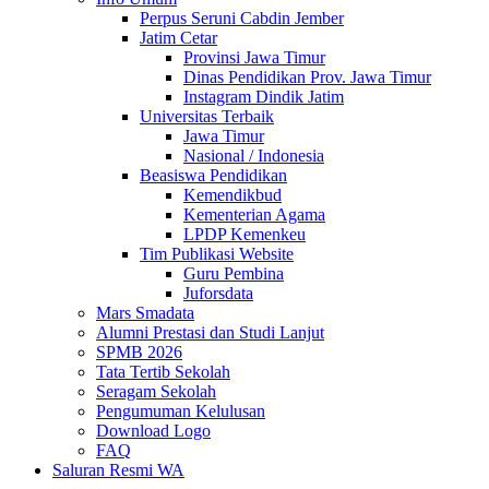
Perpus Seruni Cabdin Jember
Jatim Cetar
Provinsi Jawa Timur
Dinas Pendidikan Prov. Jawa Timur
Instagram Dindik Jatim
Universitas Terbaik
Jawa Timur
Nasional / Indonesia
Beasiswa Pendidikan
Kemendikbud
Kementerian Agama
LPDP Kemenkeu
Tim Publikasi Website
Guru Pembina
Juforsdata
Mars Smadata
Alumni Prestasi dan Studi Lanjut
SPMB 2026
Tata Tertib Sekolah
Seragam Sekolah
Pengumuman Kelulusan
Download Logo
FAQ
Saluran Resmi WA