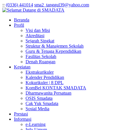
:
:
(0336) 441014
sma2_tanggul39@yahoo.com
Beranda
Profil
Visi dan Misi
Akreditasi
Sejarah Singkat
Struktur & Manajemen Sekolah
Guru & Tenaga Kependidikan
Fasilitas Sekolah
Denah Ruangan
Kegiatan
Ekstrakurikuler
Kalender Pendidikan
Kokurikuler | 8 DPL
KomBel KONTAK SMADATA
Dharmawanita Persatuan
OSIS Smadata
Cak Yuk Smadata
Sosial Media
Prestasi
Informasi
e-Learning
Info Umum