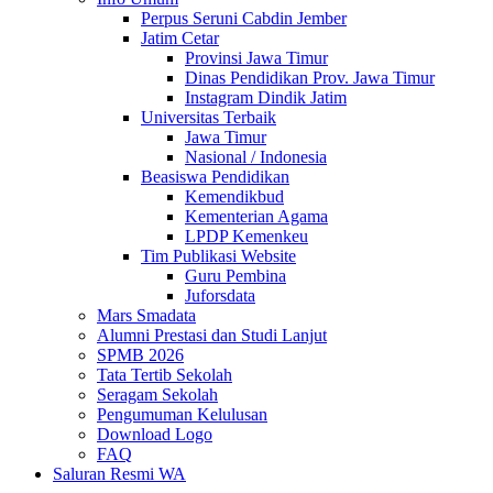
Perpus Seruni Cabdin Jember
Jatim Cetar
Provinsi Jawa Timur
Dinas Pendidikan Prov. Jawa Timur
Instagram Dindik Jatim
Universitas Terbaik
Jawa Timur
Nasional / Indonesia
Beasiswa Pendidikan
Kemendikbud
Kementerian Agama
LPDP Kemenkeu
Tim Publikasi Website
Guru Pembina
Juforsdata
Mars Smadata
Alumni Prestasi dan Studi Lanjut
SPMB 2026
Tata Tertib Sekolah
Seragam Sekolah
Pengumuman Kelulusan
Download Logo
FAQ
Saluran Resmi WA