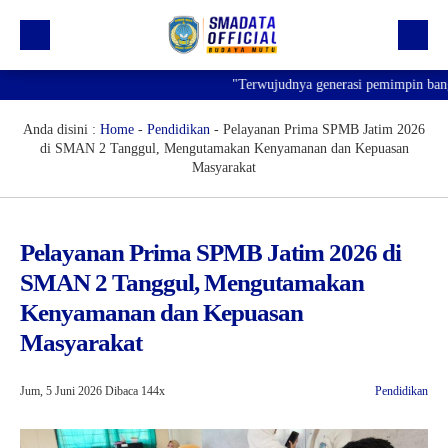
"Terwujudnya generasi pemimpin bangsa ya
Beranda
Profil
Anda disini :
Home
-
Pendidikan
-
Pelayanan Prima SPMB Jatim 2026
di SMAN 2 Tanggul, Mengutamakan Kenyamanan dan Kepuasan
Kegiatan
Masyarakat
Prestasi
Informasi
Pelayanan Prima SPMB Jatim 2026 di
SMAN 2 Tanggul, Mengutamakan
Saluran Resmi WA
Kenyamanan dan Kepuasan
Masyarakat
Jum, 5 Juni 2026
Dibaca 144x
Pendidikan