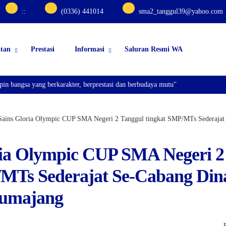
:
:
(0336) 441014
sma2_tanggul39@yahoo.com
atan
Prestasi
Informasi
Saluran Resmi WA
gsa yang berkarakter, berprestasi dan berbudaya mutu"
Sains Gloria Olympic CUP SMA Negeri 2 Tanggul tingkat SMP/MTs Sederaja
ria Olympic CUP SMA Negeri 2
/MTs Sederajat Se-Cabang Din
Lumajang