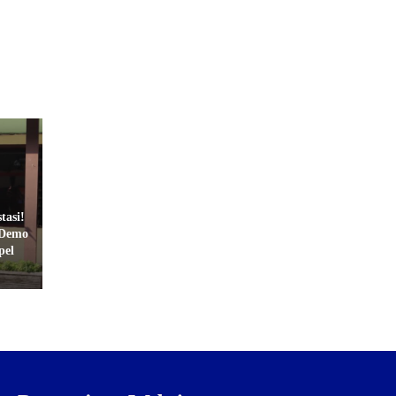
tasi!
 Demo
pel