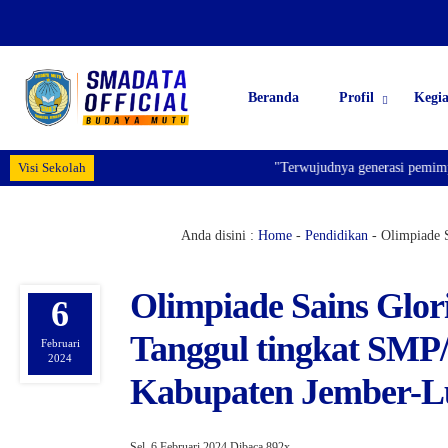
Beranda
Profil
Kegi
Visi Sekolah
"Terwujudnya generasi pemimpin ban
Anda disini :
Home
-
Pendidikan
-
Olimpiade 
Olimpiade Sains Glo
6
Tanggul tingkat SMP
Februari
2024
Kabupaten Jember-
Sel, 6 Februari 2024
Dibaca 892x