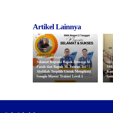
Artikel Lainnya
Oleh : Humas Smadata
Selamat Kepada Bapak Arinaya Al
Oleh
Fatah dan Bapak M. Yusron Tri
SMA
Abdillah Terpilih Untuk Mengikuti
Koo
Google Master Trainer Level 1
Gen