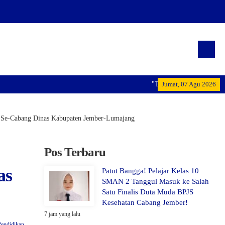
"Terwujudnya generasi pemimpi
Jumat, 07 Agu 2026
t Se-Cabang Dinas Kabupaten Jember-Lumajang
Pos Terbaru
as
Patut Bangga! Pelajar Kelas 10
SMAN 2 Tanggul Masuk ke Salah
Satu Finalis Duta Muda BPJS
Kesehatan Cabang Jember!
7 jam yang lalu
Pendidikan