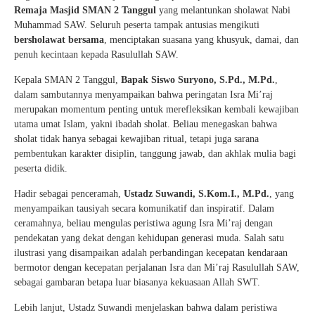
Remaja Masjid SMAN 2 Tanggul
yang melantunkan sholawat Nabi
Muhammad SAW. Seluruh peserta tampak antusias mengikuti
bersholawat bersama
, menciptakan suasana yang khusyuk, damai, dan
penuh kecintaan kepada Rasulullah SAW.
Kepala SMAN 2 Tanggul,
Bapak Siswo Suryono, S.Pd., M.Pd.
,
dalam sambutannya menyampaikan bahwa peringatan Isra Mi’raj
merupakan momentum penting untuk merefleksikan kembali kewajiban
utama umat Islam, yakni ibadah sholat. Beliau menegaskan bahwa
sholat tidak hanya sebagai kewajiban ritual, tetapi juga sarana
pembentukan karakter disiplin, tanggung jawab, dan akhlak mulia bagi
peserta didik.
Hadir sebagai penceramah,
Ustadz Suwandi, S.Kom.I., M.Pd.
, yang
menyampaikan tausiyah secara komunikatif dan inspiratif. Dalam
ceramahnya, beliau mengulas peristiwa agung Isra Mi’raj dengan
pendekatan yang dekat dengan kehidupan generasi muda. Salah satu
ilustrasi yang disampaikan adalah perbandingan kecepatan kendaraan
bermotor dengan kecepatan perjalanan Isra dan Mi’raj Rasulullah SAW,
sebagai gambaran betapa luar biasanya kekuasaan Allah SWT.
Lebih lanjut, Ustadz Suwandi menjelaskan bahwa dalam peristiwa