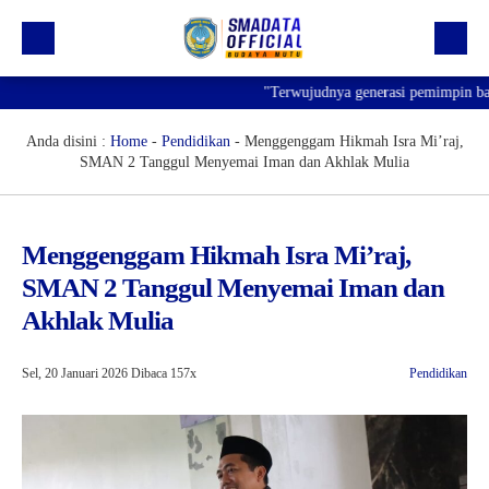
"Terwujudnya generasi pemimpin bangs
Beranda
Profil
Anda disini :
Home
-
Pendidikan
-
Menggenggam Hikmah Isra Mi’raj,
SMAN 2 Tanggul Menyemai Iman dan Akhlak Mulia
Kegiatan
Prestasi
Menggenggam Hikmah Isra Mi’raj,
Informasi
SMAN 2 Tanggul Menyemai Iman dan
Saluran Resmi WA
Akhlak Mulia
Sel, 20 Januari 2026
Dibaca 157x
Pendidikan