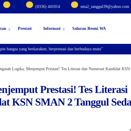
:
:
(0336) 441014
sma2_tanggul39@yahoo.com
atan
Prestasi
Informasi
Saluran Resmi WA
angsa yang berkarakter, berprestasi dan berbudaya mutu"
gasah Logika, Menjemput Prestasi! Tes Literasi dan Numerasi Kandidat KS
jemput Prestasi! Tes Literasi
dat KSN SMAN 2 Tanggul Sed