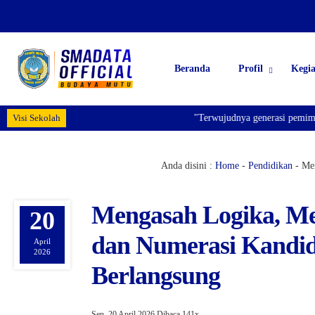
Beranda
Profil
Kegi
Visi Sekolah
"Terwujudnya generasi pemimpin b
Anda disini :
Home
-
Pendidikan
-
Men
Mengasah Logika, Men
20
dan Numerasi Kandi
April
2026
Berlangsung
Sen, 20 April 2026
Dibaca 141x