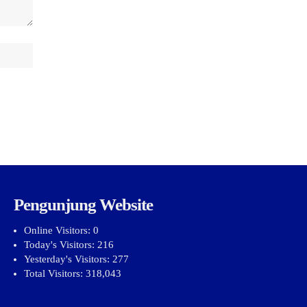
Pengunjung Website
Online Visitors:
0
Today's Visitors:
216
Yesterday's Visitors:
277
Total Visitors:
318,043