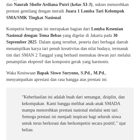
dan
Naurah Shofie Ardiana Putri (kelas XI-J)
, sukses menorehkan
prestasi gemilang dengan meraih
Juara 1 Lomba Tari Kelompok
SMA/SMK Tingkat Nasional
.
Kompetisi bergengsi ini merupakan bagian dari
Lomba Kesenian
Nasional dengan Tema Bebas
yang digelar di Jakarta pada
30
September 2025
. Dalam ajang tersebut, peserta dari berbagai daerah
menampilkan karya tari penuh kreativitas dan nilai budaya, termasuk
tim dari SMAN 2 Tanggul yang berhasil memukau dewan juri melalui
penampilan ekspresif dan komposisi gerak yang harmonis.
Waka Kesiswaan
Bapak Siswo Suryono, S.Pd., M.Pd.
,
menyampaikan apresiasi dan rasa bangga atas prestasi ini.
“Keberhasilan ini adalah buah dari semangat, disiplin, dan
kekompakan. Kami bangga melihat anak-anak SMADA
mampu menorehkan prestasi nasional melalui seni tari.
Semoga prestasi ini menjadi inspirasi bagi seluruh siswa
untuk terus berkreasi dan berkompetisi secara positif,” ujar
beliau.