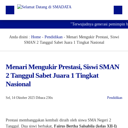
"Terwujudnya generasi pemimpin bang
Beranda
Profil
Anda disini :
Home
-
Pendidikan
-
Menari Mengukir Prestasi, Siswi
SMAN 2 Tanggul Sabet Juara 1 Tingkat Nasional
Kegiatan
Prestasi
Menari Mengukir Prestasi, Siswi SMAN
Informasi
2 Tanggul Sabet Juara 1 Tingkat
Saluran Resmi WA
Nasional
Sel, 14 Oktober 2025
Dibaca 236x
Pendidikan
Prestasi membanggakan kembali diraih oleh siswa SMA Negeri 2
Tanggul. Dua siswi berbakat,
Fairus Bertha Salsabila (kelas XII-I)