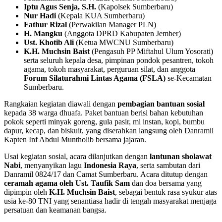
Iptu Agus Senja, S.H.
(Kapolsek Sumberbaru)
Nur Hadi
(Kepala KUA Sumberbaru)
Fathur Rizal
(Perwakilan Manager PLN)
H. Mangku
(Anggota DPRD Kabupaten Jember)
Ust. Khotib Ali
(Ketua MWCNU Sumberbaru)
K.H. Muchsin Baist
(Pengasuh PP Miftahul Ulum Yosorati)
serta seluruh kepala desa, pimpinan pondok pesantren, tokoh
agama, tokoh masyarakat, perguruan silat, dan anggota
Forum Silaturahmi Lintas Agama (FSLA)
se-Kecamatan
Sumberbaru.
Rangkaian kegiatan diawali dengan
pembagian bantuan sosial
kepada 38 warga dhuafa. Paket bantuan berisi bahan kebutuhan
pokok seperti minyak goreng, gula pasir, mi instan, kopi, bumbu
dapur, kecap, dan biskuit, yang diserahkan langsung oleh Danramil
Kapten Inf Abdul Muntholib bersama jajaran.
Usai kegiatan sosial, acara dilanjutkan dengan
lantunan sholawat
Nabi
, menyanyikan lagu
Indonesia Raya
, serta sambutan dari
Danramil 0824/17 dan Camat Sumberbaru. Acara ditutup dengan
ceramah agama oleh Ust. Taufik Sam
dan doa bersama yang
dipimpin oleh
K.H. Muchsin Baist
, sebagai bentuk rasa syukur atas
usia ke-80 TNI yang senantiasa hadir di tengah masyarakat menjaga
persatuan dan keamanan bangsa.