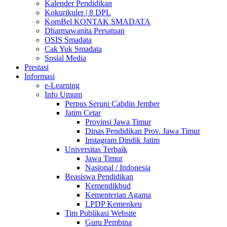
Kalender Pendidikan
Kokurikuler | 8 DPL
KomBel KONTAK SMADATA
Dharmawanita Persatuan
OSIS Smadata
Cak Yuk Smadata
Sosial Media
Prestasi
Informasi
e-Learning
Info Umum
Perpus Seruni Cabdin Jember
Jatim Cetar
Provinsi Jawa Timur
Dinas Pendidikan Prov. Jawa Timur
Instagram Dindik Jatim
Universitas Terbaik
Jawa Timur
Nasional / Indonesia
Beasiswa Pendidikan
Kemendikbud
Kementerian Agama
LPDP Kemenkeu
Tim Publikasi Website
Guru Pembina