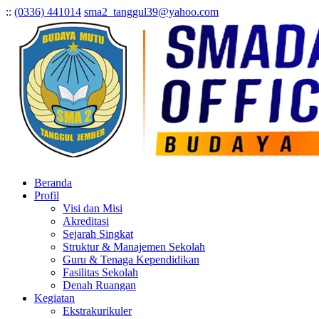
:
:
(0336) 441014
sma2_tanggul39@yahoo.com
Beranda
Profil
Visi dan Misi
Akreditasi
Sejarah Singkat
Struktur & Manajemen Sekolah
Guru & Tenaga Kependidikan
Fasilitas Sekolah
Denah Ruangan
Kegiatan
Ekstrakurikuler