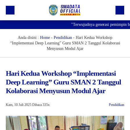
"Terwujudnya generasi pemimpin bang
Beranda
Profil
Anda disini :
Home
-
Pendidikan
-
Hari Kedua Workshop
“Implementasi Deep Learning” Guru SMAN 2 Tanggul Kolaborasi
Kegiatan
Menyusun Modul Ajar
Prestasi
Informasi
Hari Kedua Workshop “Implementasi
Deep Learning” Guru SMAN 2 Tanggul
Saluran Resmi WA
Kolaborasi Menyusun Modul Ajar
Kam, 10 Juli 2025
Dibaca 335x
Pendidikan