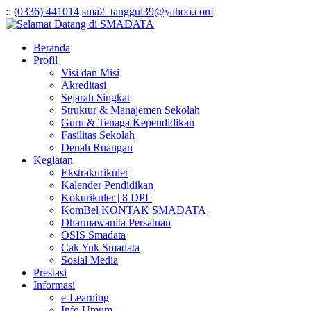
:
:
(0336) 441014
sma2_tanggul39@yahoo.com
Beranda
Profil
Visi dan Misi
Akreditasi
Sejarah Singkat
Struktur & Manajemen Sekolah
Guru & Tenaga Kependidikan
Fasilitas Sekolah
Denah Ruangan
Kegiatan
Ekstrakurikuler
Kalender Pendidikan
Kokurikuler | 8 DPL
KomBel KONTAK SMADATA
Dharmawanita Persatuan
OSIS Smadata
Cak Yuk Smadata
Sosial Media
Prestasi
Informasi
e-Learning
Info Umum