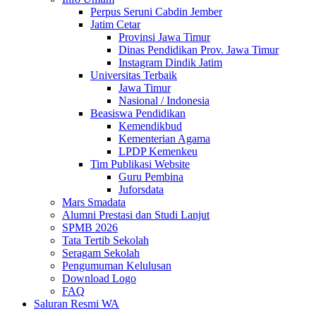
Perpus Seruni Cabdin Jember
Jatim Cetar
Provinsi Jawa Timur
Dinas Pendidikan Prov. Jawa Timur
Instagram Dindik Jatim
Universitas Terbaik
Jawa Timur
Nasional / Indonesia
Beasiswa Pendidikan
Kemendikbud
Kementerian Agama
LPDP Kemenkeu
Tim Publikasi Website
Guru Pembina
Juforsdata
Mars Smadata
Alumni Prestasi dan Studi Lanjut
SPMB 2026
Tata Tertib Sekolah
Seragam Sekolah
Pengumuman Kelulusan
Download Logo
FAQ
Saluran Resmi WA