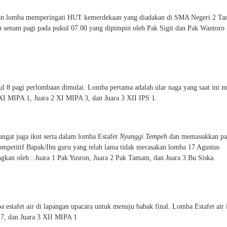
atan lomba memperingati HUT kemerdekaan yang diadakan di SMA Negeri 2 Ta
an senam pagi pada pukul 07.00 yang dipimpin oleh Pak Sigit dan Pak Wantor
ul 8 pagi perlombaan dimulai. Lomba pertama adalah ular naga yang saat ini 
 XI MIPA 1, Juara 2 XI MIPA 3, dan Juara 3 XII IPS 1.
ngat juga ikut serta dalam lomba Estafet
Nyunggi Tempeh
dan memasukkan pa
ompetitif Bapak/Ibu guru yang telah lama tidak merasakan lomba 17 Agustus
kan oleh : Juara 1 Pak Yusron, Juara 2 Pak Tamam, dan Juara 3 Bu Siska.
a estafet air di lapangan upacara untuk menuju babak final. Lomba Estafet air 
 7, dan Juara 3 XII MIPA 1