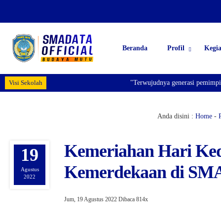
Beranda
Profil
Kegi
Visi Sekolah
"Terwujudnya generasi pemimpin b
Anda disini :
Home
-
Kemeriahan Hari Ke
19
Kemerdekaan di SMA 
Agustus
2022
Jum, 19 Agustus 2022
Dibaca 814x