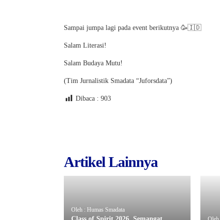
Sampai jumpa lagi pada event berikutnya 🥳🇮🇩
Salam Literasi!
Salam Budaya Mutu!
(Tim Jurnalistik Smadata “Juforsdata”)
Dibaca :
903
Artikel Lainnya
Oleh : Humas Smadata
Class of Spirit 2026, Semangat
Oleh