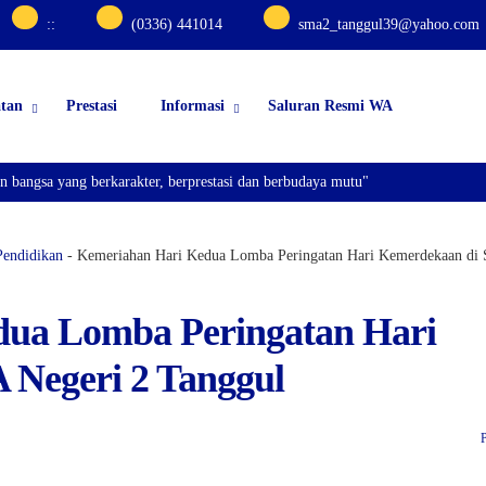
:
:
(0336) 441014
sma2_tanggul39@yahoo.com
atan
Prestasi
Informasi
Saluran Resmi WA
angsa yang berkarakter, berprestasi dan berbudaya mutu"
Pendidikan
-
Kemeriahan Hari Kedua Lomba Peringatan Hari Kemerdekaan di
dua Lomba Peringatan Hari
Negeri 2 Tanggul