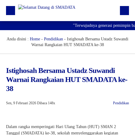
"Terwujudnya generasi pemimpin bangs
Beranda
Profil
Anda disini :
Home
-
Pendidikan
-
Istighosah Bersama Ustadz Suwandi
Warnai Rangkaian HUT SMADATA ke-38
Kegiatan
Prestasi
Istighosah Bersama Ustadz Suwandi
Informasi
Warnai Rangkaian HUT SMADATA ke-
Saluran Resmi WA
38
Sen, 9 Februari 2026
Dibaca 148x
Pendidikan
Dalam rangka memperingati Hari Ulang Tahun (HUT) SMAN 2
Tanggul (SMADATA) ke-38, sekolah menyelenggarakan kegiatan