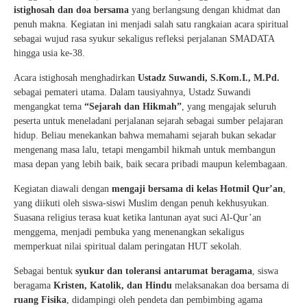
istighosah dan doa bersama
yang berlangsung dengan khidmat dan
penuh makna. Kegiatan ini menjadi salah satu rangkaian acara spiritual
sebagai wujud rasa syukur sekaligus refleksi perjalanan SMADATA
hingga usia ke-38.
Acara istighosah menghadirkan
Ustadz Suwandi, S.Kom.I., M.Pd.
sebagai pemateri utama. Dalam tausiyahnya, Ustadz Suwandi
mengangkat tema
“Sejarah dan Hikmah”
, yang mengajak seluruh
peserta untuk meneladani perjalanan sejarah sebagai sumber pelajaran
hidup. Beliau menekankan bahwa memahami sejarah bukan sekadar
mengenang masa lalu, tetapi mengambil hikmah untuk membangun
masa depan yang lebih baik, baik secara pribadi maupun kelembagaan.
Kegiatan diawali dengan
mengaji bersama di kelas Hotmil Qur’an
,
yang diikuti oleh siswa-siswi Muslim dengan penuh kekhusyukan.
Suasana religius terasa kuat ketika lantunan ayat suci Al-Qur’an
menggema, menjadi pembuka yang menenangkan sekaligus
memperkuat nilai spiritual dalam peringatan HUT sekolah.
Sebagai bentuk
syukur dan toleransi antarumat beragama
, siswa
beragama
Kristen, Katolik, dan Hindu
melaksanakan doa bersama di
ruang Fisika
, didampingi oleh pendeta dan pembimbing agama