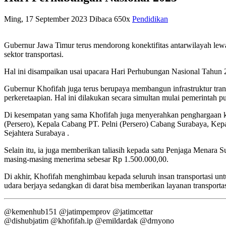
Ming, 17 September 2023
Dibaca 650x
Pendidikan
Gubernur Jawa Timur terus mendorong konektifitas antarwilayah lew
sektor transportasi.
Hal ini disampaikan usai upacara Hari Perhubungan Nasional Tahun
Gubernur Khofifah juga terus berupaya membangun infrastruktur transp
perkeretaapian. Hal ini dilakukan secara simultan mulai pemerintah p
Di kesempatan yang sama Khofifah juga menyerahkan penghargaan ke
(Persero), Kepala Cabang PT. Pelni (Persero) Cabang Surabaya, K
Sejahtera Surabaya .
Selain itu, ia juga memberikan taliasih kepada satu Penjaga Menara 
masing-masing menerima sebesar Rp 1.500.000,00.
Di akhir, Khofifah menghimbau kepada seluruh insan transportasi unt
udara berjaya sedangkan di darat bisa memberikan layanan transport
@kemenhub151 @jatimpemprov @jatimcettar
@dishubjatim @khofifah.ip @emildardak @drnyono