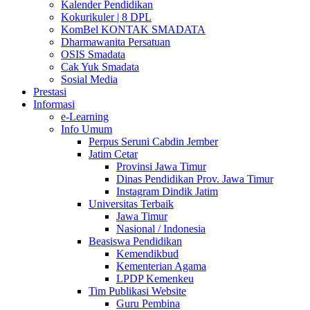
Kalender Pendidikan
Kokurikuler | 8 DPL
KomBel KONTAK SMADATA
Dharmawanita Persatuan
OSIS Smadata
Cak Yuk Smadata
Sosial Media
Prestasi
Informasi
e-Learning
Info Umum
Perpus Seruni Cabdin Jember
Jatim Cetar
Provinsi Jawa Timur
Dinas Pendidikan Prov. Jawa Timur
Instagram Dindik Jatim
Universitas Terbaik
Jawa Timur
Nasional / Indonesia
Beasiswa Pendidikan
Kemendikbud
Kementerian Agama
LPDP Kemenkeu
Tim Publikasi Website
Guru Pembina