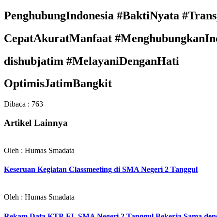
PenghubungIndonesia #BaktiNyata #Trans
CepatAkuratManfaat #MenghubungkanIn
dishubjatim #MelayaniDenganHati
OptimisJatimBangkit
Dibaca :
763
Artikel Lainnya
Oleh : Humas Smadata
Keseruan Kegiatan Classmeeting di SMA Negeri 2 Tanggul
Oleh : Humas Smadata
Rekam Data KTP-EL SMA Negeri 2 Tanggul Bekerja Sama deng