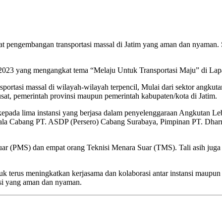
at pengembangan transportasi massal di Jatim yang aman dan nyaman. S
 2023 yang mengangkat tema “Melaju Untuk Transportasi Maju” di La
ortasi massal di wilayah-wilayah terpencil, Mulai dari sektor angkuta
usat, pemerintah provinsi maupun pemerintah kabupaten/kota di Jatim.
pada lima instansi yang berjasa dalam penyelenggaraan Angkutan Leb
epala Cabang PT. ASDP (Persero) Cabang Surabaya, Pimpinan PT. Dha
Suar (PMS) dan empat orang Teknisi Menara Suar (TMS). Tali asih juga d
uk terus meningkatkan kerjasama dan kolaborasi antar instansi maupun
asi yang aman dan nyaman.