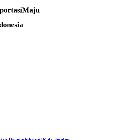
portasiMaju
donesia
an Dispendukcapil Kab. Jember