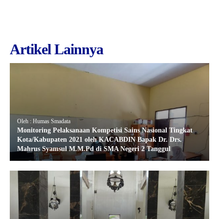
Artikel Lainnya
Oleh : Humas Smadata
Monitoring Pelaksanaan Kompetisi Sains Nasional Tingkat
Kota/Kabupaten 2021 oleh KACABDIN Bapak Dr. Drs.
Mahrus Syamsul M.M.Pd di SMA Negeri 2 Tanggul