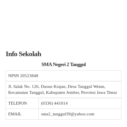
Info Sekolah
SMA Negeri 2 Tanggul
NPSN
20523848
Jl. Salak No. 126, Dusun Krajan, Desa Tanggul Wetan,
Kecamatan Tanggul, Kabupaten Jember, Provinsi Jawa Timur
TELEPON
(0336) 441014
EMAIL
sma2_tanggul39@yahoo.com