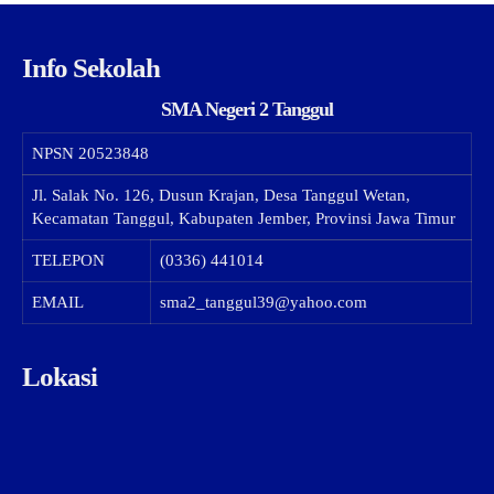
Info Sekolah
SMA Negeri 2 Tanggul
NPSN
20523848
Jl. Salak No. 126, Dusun Krajan, Desa Tanggul Wetan,
Kecamatan Tanggul, Kabupaten Jember, Provinsi Jawa Timur
TELEPON
(0336) 441014
EMAIL
sma2_tanggul39@yahoo.com
Lokasi