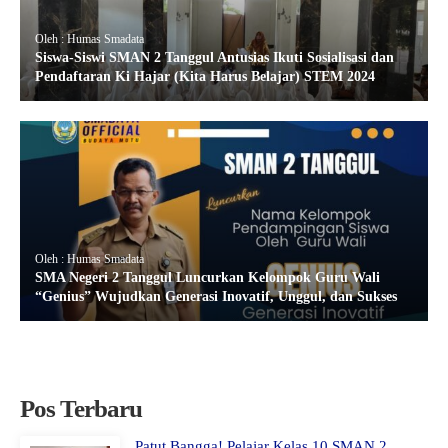
Oleh : Humas Smadata
Siswa-Siswi SMAN 2 Tanggul Antusias Ikuti Sosialisasi dan
Pendaftaran Ki Hajar (Kita Harus Belajar) STEM 2024
Oleh : Humas Smadata
SMA Negeri 2 Tanggul Luncurkan Kelompok Guru Wali
“Genius” Wujudkan Generasi Inovatif, Unggul, dan Sukses
Pos Terbaru
Patut Bangga! Pelajar Kelas 10 SMAN 2