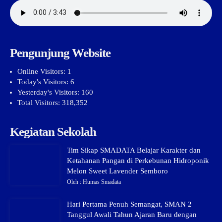
Pengunjung Website
Online Visitors:
1
Today's Visitors:
6
Yesterday's Visitors:
160
Total Visitors:
318,352
Kegiatan Sekolah
Tim Sikap SMADATA Belajar Karakter dan
Ketahanan Pangan di Perkebunan Hidroponik
Melon Sweet Lavender Semboro
Oleh : Humas Smadata
Hari Pertama Penuh Semangat, SMAN 2
Tanggul Awali Tahun Ajaran Baru dengan