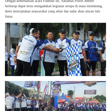
Dengan keberhasilan acara Funbike ini, Satlantas Polres Jember
berharap dapat terus mengadakan kegiatan serupa di masa mendatang,
demi menciptakan masyarakat yang sehat dan sadar akan aturan lalu
lintas.