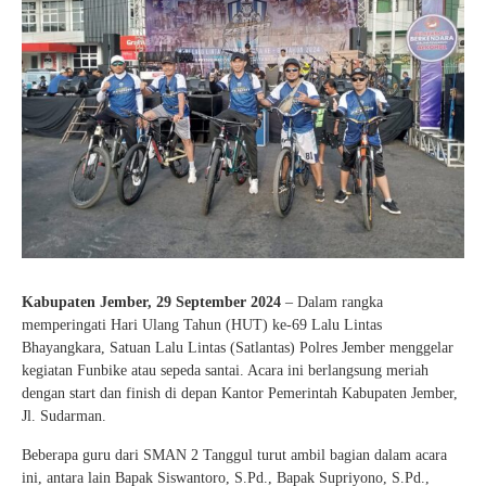
Kabupaten Jember, 29 September 2024
– Dalam rangka
memperingati Hari Ulang Tahun (HUT) ke-69 Lalu Lintas
Bhayangkara, Satuan Lalu Lintas (Satlantas) Polres Jember menggelar
kegiatan Funbike atau sepeda santai. Acara ini berlangsung meriah
dengan start dan finish di depan Kantor Pemerintah Kabupaten Jember,
Jl. Sudarman.
Beberapa guru dari SMAN 2 Tanggul turut ambil bagian dalam acara
ini, antara lain Bapak Siswantoro, S.Pd., Bapak Supriyono, S.Pd.,