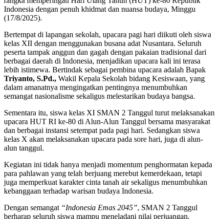
rangka memperingati Hari Ulang Tahun (HUT) ke-80 Republik
Indonesia dengan penuh khidmat dan nuansa budaya, Minggu
(17/8/2025).
Bertempat di lapangan sekolah, upacara pagi hari diikuti oleh siswa
kelas XII dengan menggunakan busana adat Nusantara. Seluruh
peserta tampak anggun dan gagah dengan pakaian tradisional dari
berbagai daerah di Indonesia, menjadikan upacara kali ini terasa
lebih istimewa. Bertindak sebagai pembina upacara adalah Bapak
Triyanto, S.Pd.,
Wakil Kepala Sekolah bidang Kesiswaan, yang
dalam amanatnya mengingatkan pentingnya menumbuhkan
semangat nasionalisme sekaligus melestarikan budaya bangsa.
Sementara itu, siswa kelas XI SMAN 2 Tanggul turut melaksanakan
upacara HUT RI ke-80 di Alun-Alun Tanggul bersama masyarakat
dan berbagai instansi setempat pada pagi hari. Sedangkan siswa
kelas X akan melaksanakan upacara pada sore hari, juga di alun-
alun tanggul.
Kegiatan ini tidak hanya menjadi momentum penghormatan kepada
para pahlawan yang telah berjuang merebut kemerdekaan, tetapi
juga memperkuat karakter cinta tanah air sekaligus menumbuhkan
kebanggaan terhadap warisan budaya Indonesia.
Dengan semangat
“Indonesia Emas 2045”
, SMAN 2 Tanggul
berharap seluruh siswa mampu meneladani nilai perjuangan,