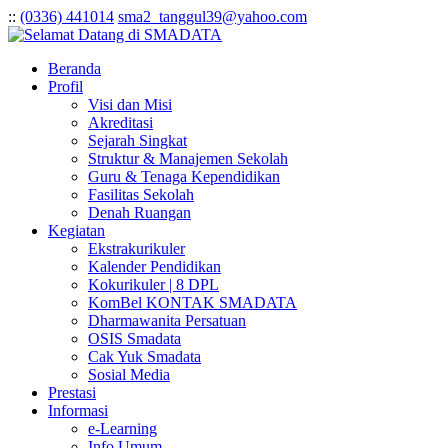
:
:
(0336) 441014
sma2_tanggul39@yahoo.com
Beranda
Profil
Visi dan Misi
Akreditasi
Sejarah Singkat
Struktur & Manajemen Sekolah
Guru & Tenaga Kependidikan
Fasilitas Sekolah
Denah Ruangan
Kegiatan
Ekstrakurikuler
Kalender Pendidikan
Kokurikuler | 8 DPL
KomBel KONTAK SMADATA
Dharmawanita Persatuan
OSIS Smadata
Cak Yuk Smadata
Sosial Media
Prestasi
Informasi
e-Learning
Info Umum