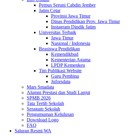
Perpus Seruni Cabdin Jember
Jatim Cetar
Provinsi Jawa Timur
Dinas Pendidikan Prov. Jawa Timur
Instagram Dindik Jatim
Universitas Terbaik
Jawa Timur
Nasional / Indonesia
Beasiswa Pendidikan
Kemendikbud
Kementerian Agama
LPDP Kemenkeu
Tim Publikasi Website
Guru Pembina
Juforsdata
Mars Smadata
Alumni Prestasi dan Studi Lanjut
SPMB 2026
Tata Tertib Sekolah
Seragam Sekolah
Pengumuman Kelulusan
Download Logo
FAQ
Saluran Resmi WA