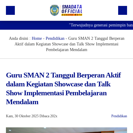
"Terwujudnya generasi pemimpin bangsa ya
Beranda
Profil
Anda disini :
Home
-
Pendidikan
-
Guru SMAN 2 Tanggul Berperan
Aktif dalam Kegiatan Showcase dan Talk Show Implementasi
Kegiatan
Pembelajaran Mendalam
Prestasi
Informasi
Guru SMAN 2 Tanggul Berperan Aktif
dalam Kegiatan Showcase dan Talk
Saluran Resmi WA
Show Implementasi Pembelajaran
Mendalam
Kam, 30 Oktober 2025
Dibaca 202x
Pendidikan