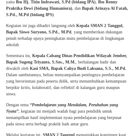
yaitu
Ibu Hj. Titin Indrawati, S.Pd (bidang IPA)
,
Ibu Renny
Praktika Dewi (bidang Humaniora)
, dan
Bapak Arinaya Al Fatah,
S.Pd., M.Pd (bidang IPS)
.
Kegiatan ini juga dihadiri langsung oleh
Kepala SMAN 2 Tanggul,
Bapak Siswo Suryono, S.Pd., M.Pd
, yang memberikan dukungan
penuh terhadap upaya peningkatan mutu pembelajaran di lingkungan
sekolah.
Sementara itu,
Kepala Cabang Dinas Pendidikan Wilayah Jember,
Bapak Sugeng Triyanto, S.Sos., M.M.
, berhalangan hadir dan
diwakili oleh
Kasi SMA, Bapak Cahya Budi Laksana, S.S., M.Pd.
Dalam sambutannya, beliau menyampaikan pentingnya pembelajaran
yang berorientasi pada peserta didik, serta menumbuhkan kemampuan
berpikir kritis, kolaboratif, dan reflektif di kalangan guru maupun
siswa.
Dengan tema
“Pembelajaran yang Mendalam, Perubahan yang
Nyata”
, kegiatan ini menjadi wadah bagi para pendidik untuk
menampilkan hasil implementasi nyata pembelajaran yang berpusat
pada siswa serta berbagi praktik baik antar guru.
Melalui kegiatan ini,
SMAN 2 Tanggul
menunjukkan komitmen kuat