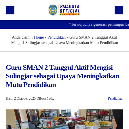
"Terwujudnya generasi pemimpin bangsa
Beranda
Profil
Anda disini :
Home
-
Pendidikan
-
Guru SMAN 2 Tanggul Aktif
Mengisi Sulingjar sebagai Upaya Meningkatkan Mutu Pendidikan
Kegiatan
Prestasi
Guru SMAN 2 Tanggul Aktif Mengisi
Informasi
Sulingjar sebagai Upaya Meningkatkan
Saluran Resmi WA
Mutu Pendidikan
Kam, 2 Oktober 2025
Dibaca 190x
Pendidikan