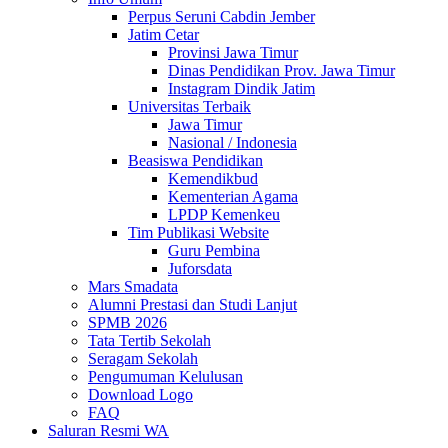
Perpus Seruni Cabdin Jember
Jatim Cetar
Provinsi Jawa Timur
Dinas Pendidikan Prov. Jawa Timur
Instagram Dindik Jatim
Universitas Terbaik
Jawa Timur
Nasional / Indonesia
Beasiswa Pendidikan
Kemendikbud
Kementerian Agama
LPDP Kemenkeu
Tim Publikasi Website
Guru Pembina
Juforsdata
Mars Smadata
Alumni Prestasi dan Studi Lanjut
SPMB 2026
Tata Tertib Sekolah
Seragam Sekolah
Pengumuman Kelulusan
Download Logo
FAQ
Saluran Resmi WA