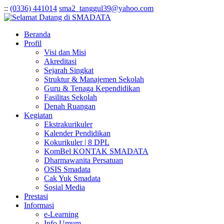
:
:
(0336) 441014
sma2_tanggul39@yahoo.com
Beranda
Profil
Visi dan Misi
Akreditasi
Sejarah Singkat
Struktur & Manajemen Sekolah
Guru & Tenaga Kependidikan
Fasilitas Sekolah
Denah Ruangan
Kegiatan
Ekstrakurikuler
Kalender Pendidikan
Kokurikuler | 8 DPL
KomBel KONTAK SMADATA
Dharmawanita Persatuan
OSIS Smadata
Cak Yuk Smadata
Sosial Media
Prestasi
Informasi
e-Learning
Info Umum