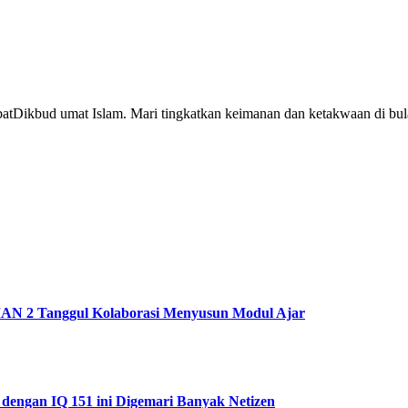
tDikbud umat Islam. Mari tingkatkan keimanan dan ketakwaan di bula
AN 2 Tanggul Kolaborasi Menyusun Modul Ajar
 dengan IQ 151 ini Digemari Banyak Netizen