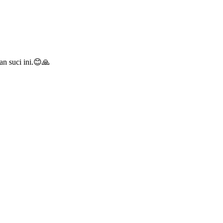
n suci ini.😊🙏