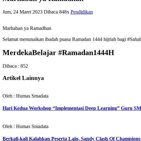
Jum, 24 Maret 2023
Dibaca 848x
Pendidikan
Marhaban ya Ramadhan
Selamat menunaikan ibadah puasa Ramadan 1444 hijriah bagi #Sahaba
MerdekaBelajar #Ramadan1444H
Dibaca :
852
Artikel Lainnya
Oleh : Humas Smadata
Hari Kedua Workshop “Implementasi Deep Learning” Guru SM
Oleh : Humas Smadata
Berkali-kali Kalahkan Peserta Lain, Sandy Clash Of Champions