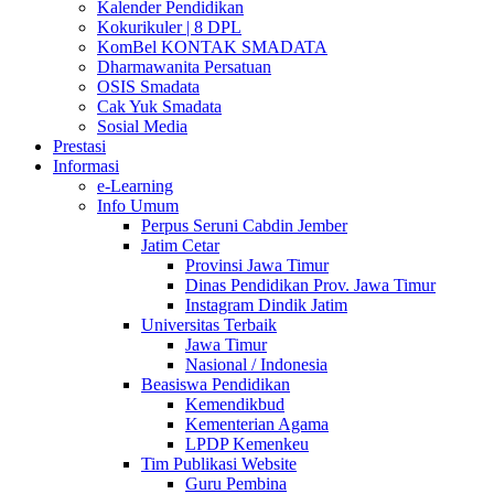
Kalender Pendidikan
Kokurikuler | 8 DPL
KomBel KONTAK SMADATA
Dharmawanita Persatuan
OSIS Smadata
Cak Yuk Smadata
Sosial Media
Prestasi
Informasi
e-Learning
Info Umum
Perpus Seruni Cabdin Jember
Jatim Cetar
Provinsi Jawa Timur
Dinas Pendidikan Prov. Jawa Timur
Instagram Dindik Jatim
Universitas Terbaik
Jawa Timur
Nasional / Indonesia
Beasiswa Pendidikan
Kemendikbud
Kementerian Agama
LPDP Kemenkeu
Tim Publikasi Website
Guru Pembina