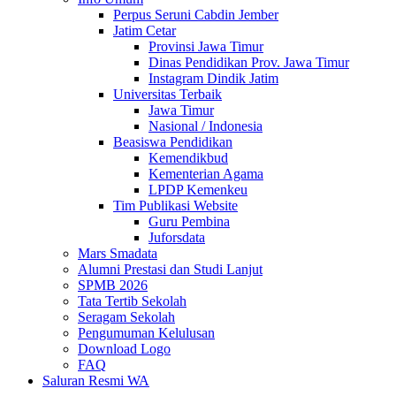
Perpus Seruni Cabdin Jember
Jatim Cetar
Provinsi Jawa Timur
Dinas Pendidikan Prov. Jawa Timur
Instagram Dindik Jatim
Universitas Terbaik
Jawa Timur
Nasional / Indonesia
Beasiswa Pendidikan
Kemendikbud
Kementerian Agama
LPDP Kemenkeu
Tim Publikasi Website
Guru Pembina
Juforsdata
Mars Smadata
Alumni Prestasi dan Studi Lanjut
SPMB 2026
Tata Tertib Sekolah
Seragam Sekolah
Pengumuman Kelulusan
Download Logo
FAQ
Saluran Resmi WA