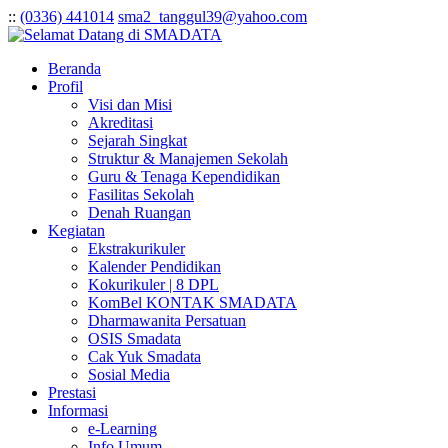
:
:
(0336) 441014
sma2_tanggul39@yahoo.com
Beranda
Profil
Visi dan Misi
Akreditasi
Sejarah Singkat
Struktur & Manajemen Sekolah
Guru & Tenaga Kependidikan
Fasilitas Sekolah
Denah Ruangan
Kegiatan
Ekstrakurikuler
Kalender Pendidikan
Kokurikuler | 8 DPL
KomBel KONTAK SMADATA
Dharmawanita Persatuan
OSIS Smadata
Cak Yuk Smadata
Sosial Media
Prestasi
Informasi
e-Learning
Info Umum