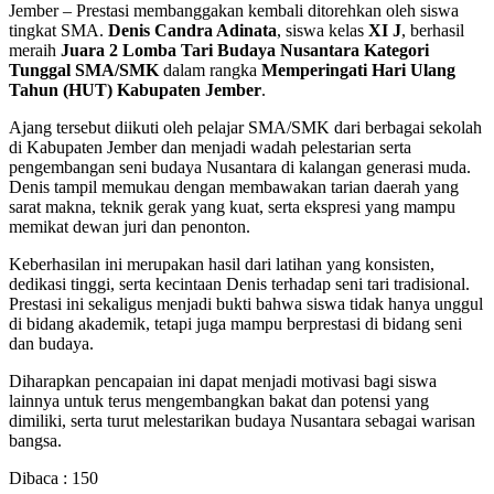
Jember – Prestasi membanggakan kembali ditorehkan oleh siswa
tingkat SMA.
Denis Candra Adinata
, siswa kelas
XI J
, berhasil
meraih
Juara 2 Lomba Tari Budaya Nusantara Kategori
Tunggal SMA/SMK
dalam rangka
Memperingati Hari Ulang
Tahun (HUT) Kabupaten Jember
.
Ajang tersebut diikuti oleh pelajar SMA/SMK dari berbagai sekolah
di Kabupaten Jember dan menjadi wadah pelestarian serta
pengembangan seni budaya Nusantara di kalangan generasi muda.
Denis tampil memukau dengan membawakan tarian daerah yang
sarat makna, teknik gerak yang kuat, serta ekspresi yang mampu
memikat dewan juri dan penonton.
Keberhasilan ini merupakan hasil dari latihan yang konsisten,
dedikasi tinggi, serta kecintaan Denis terhadap seni tari tradisional.
Prestasi ini sekaligus menjadi bukti bahwa siswa tidak hanya unggul
di bidang akademik, tetapi juga mampu berprestasi di bidang seni
dan budaya.
Diharapkan pencapaian ini dapat menjadi motivasi bagi siswa
lainnya untuk terus mengembangkan bakat dan potensi yang
dimiliki, serta turut melestarikan budaya Nusantara sebagai warisan
bangsa.
Dibaca :
150