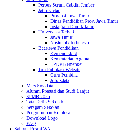
Perpus Seruni Cabdin Jember
Jatim Cetar
Provinsi Jawa Timur
Dinas Pendidikan Prov. Jawa Timur
Instagram Dindik Jatim
Universitas Terbaik
Jawa Timur
Nasional / Indonesia
Beasiswa Pendidikan
Kemendikbud
Kementerian Agama
LPDP Kemenkeu
Tim Publikasi Website
Guru Pembina
Juforsdata
Mars Smadata
Alumni Prestasi dan Studi Lanjut
SPMB 2026
Tata Tertib Sekolah
Seragam Sekolah
Pengumuman Kelulusan
Download Logo
FAQ
Saluran Resmi WA