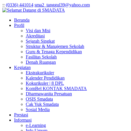
:
:
(0336) 441014
sma2_tanggul39@yahoo.com
Beranda
Profil
Visi dan Misi
Akreditasi
Sejarah Singkat
Struktur & Manajemen Sekolah
Guru & Tenaga Kependidikan
Fasilitas Sekolah
Denah Ruangan
Kegiatan
Ekstrakurikuler
Kalender Pendidikan
Kokurikuler | 8 DPL
KomBel KONTAK SMADATA
Dharmawanita Persatuan
OSIS Smadata
Cak Yuk Smadata
Sosial Media
Prestasi
Informasi
e-Learning
Info Umum