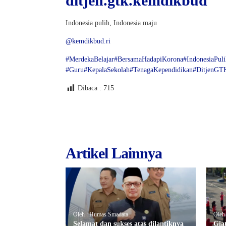
ditjen.gtk.kemdikbud
Indonesia pulih, Indonesia maju
@kemdikbud.ri
#MerdekaBelajar
#BersamaHadapiKorona
#IndonesiaPuli
#Guru
#KepalaSekolah
#TenagaKependidikan
#DitjenGT
Dibaca :
715
Artikel Lainnya
Oleh : Humas Smadata
Oleh
Selamat dan sukses atas dilantiknya
Gia