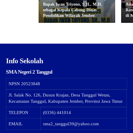
Bapak Iwan Triyono, S.H., M.H.
Ada
sebagai Kepala Cabang Dinas
Ran
Pendidikan Wilayah Jember.
di 
Info Sekolah
SMA Negeri 2 Tanggul
NPSN
20523848
Jl. Salak No. 126, Dusun Krajan, Desa Tanggul Wetan,
Kecamatan Tanggul, Kabupaten Jember, Provinsi Jawa Timur
TELEPON
(0336) 441014
EMAIL
sma2_tanggul39@yahoo.com