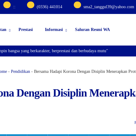
:
:
(0336) 441014
sma2_tanggul39@yahoo.com
atan
Prestasi
Informasi
Saluran Resmi WA
bangsa yang berkarakter, berprestasi dan berbudaya mutu"
ome
-
Pendidikan
-
Bersama Hadapi Korona Dengan Disiplin Menerapkan Prot
na Dengan Disiplin Menerap