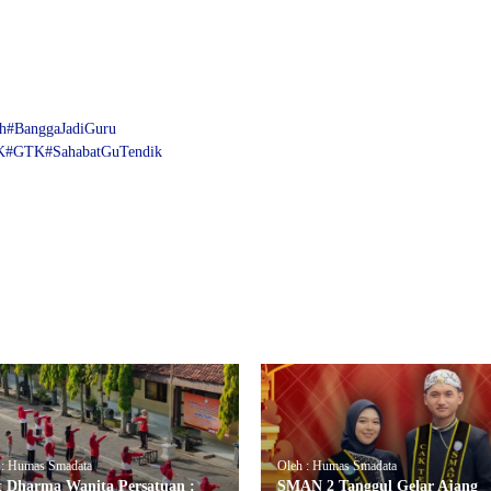
h
#BanggaJadiGuru
K
#GTK
#SahabatGuTendik
 : Humas Smadata
Oleh : Humas Smadata
t Dharma Wanita Persatuan :
SMAN 2 Tanggul Gelar Ajang