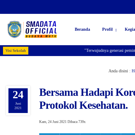
Beranda
Profil
Kegi
Visi Sekolah
"Terwujudnya generasi pemimpin 
Anda disini :
H
Bersama Hadapi Koro
24
Protokol Kesehatan.
Juni
2021
Kam, 24 Juni 2021
Dibaca 739x