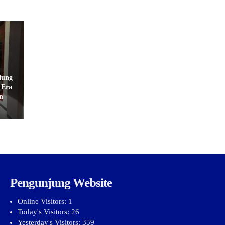
dung
 Era
n
Pengunjung Website
Online Visitors:
1
Today's Visitors:
26
Yesterday's Visitors:
359