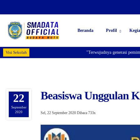
Beranda
Profil
Kegi
Visi Sekolah
"Terwujudnya generasi pemimpin b
Beasiswa Unggula
22
September
2020
Sel, 22 September 2020
Dibaca 733x