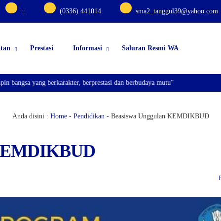
:
:
(0336) 441014
sma2_tanggul39@yahoo.com
atan
Prestasi
Informasi
Saluran Resmi WA
angsa yang berkarakter, berprestasi dan berbudaya mutu"
Anda disini :
Home
-
Pendidikan
-
Beasiswa Unggulan KEMDIKBUD
n KEMDIKBUD