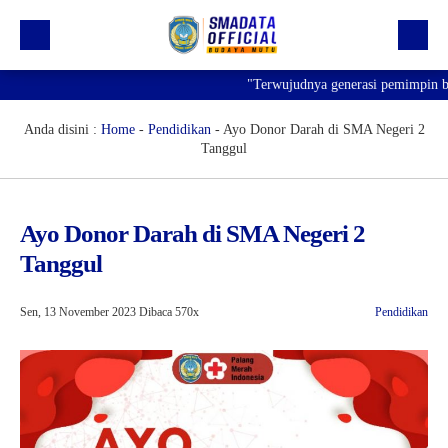
"Terwujudnya generasi pemimpin bang
Beranda
Profil
Anda disini :
Home
-
Pendidikan
-
Ayo Donor Darah di SMA Negeri 2
Tanggul
Kegiatan
Prestasi
Ayo Donor Darah di SMA Negeri 2
Informasi
Tanggul
Saluran Resmi WA
Sen, 13 November 2023
Dibaca 570x
Pendidikan