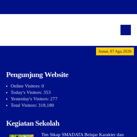
"Terwujudnya generasi 
Jumat, 07 Agu 2026
Pengunjung Website
Online Visitors:
0
Today's Visitors:
353
Yesterday's Visitors:
277
Total Visitors:
318,180
Kegiatan Sekolah
Tim Sikap SMADATA Belajar Karakter dan