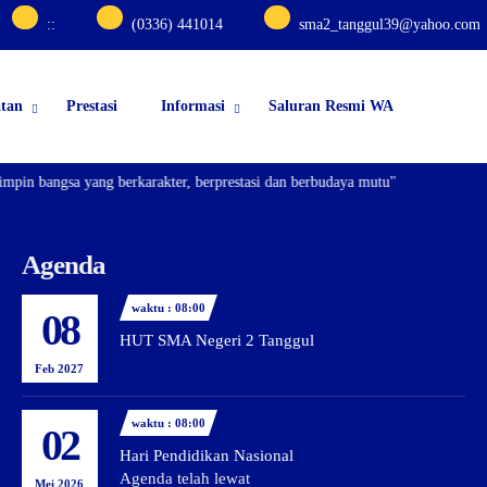
:
:
(0336) 441014
sma2_tanggul39@yahoo.com
atan
Prestasi
Informasi
Saluran Resmi WA
pin bangsa yang berkarakter, berprestasi dan berbudaya mutu"
Agenda
waktu : 08:00
08
HUT SMA Negeri 2 Tanggul
Feb 2027
waktu : 08:00
02
Hari Pendidikan Nasional
Agenda telah lewat
Mei 2026