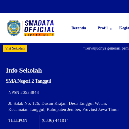
Beranda
Profil
Kegi
Visi Sekolah
"Terwujudnya generasi pemim
Info Sekolah
SMA Negeri 2 Tanggul
NPSN
20523848
Jl. Salak No. 126, Dusun Krajan, Desa Tanggul Wetan,
Kecamatan Tanggul, Kabupaten Jember, Provinsi Jawa Timur
TELEPON
(0336) 441014