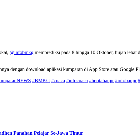
okal,
@infobmkg
memprediksi pada 8 hingga 10 Oktober, hujan lebat d
ainnya dengan download aplikasi kumparan di App Store atau Google Pla
umparanNEWS
#BMKG
#cuaca
#infocuaca
#beritabanjir
#infobanjir
Gladhen Panahan Pelajar Se-Jawa Timur