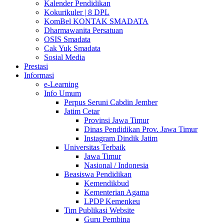
Kalender Pendidikan
Kokurikuler | 8 DPL
KomBel KONTAK SMADATA
Dharmawanita Persatuan
OSIS Smadata
Cak Yuk Smadata
Sosial Media
Prestasi
Informasi
e-Learning
Info Umum
Perpus Seruni Cabdin Jember
Jatim Cetar
Provinsi Jawa Timur
Dinas Pendidikan Prov. Jawa Timur
Instagram Dindik Jatim
Universitas Terbaik
Jawa Timur
Nasional / Indonesia
Beasiswa Pendidikan
Kemendikbud
Kementerian Agama
LPDP Kemenkeu
Tim Publikasi Website
Guru Pembina