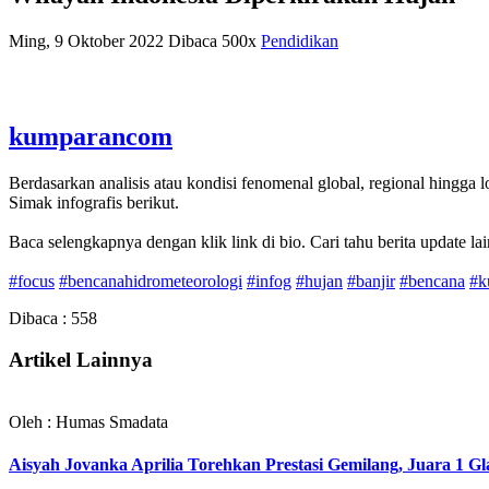
Ming, 9 Oktober 2022
Dibaca 500x
Pendidikan
kumparancom
Berdasarkan analisis atau kondisi fenomenal global, regional hingga l
Simak infografis berikut.⁠
Baca selengkapnya dengan klik link di bio. Cari tahu berita update l
#focus
#bencanahidrometeorologi
#infog
#hujan
#banjir
#bencana
#k
Dibaca :
558
Artikel Lainnya
Oleh : Humas Smadata
Aisyah Jovanka Aprilia Torehkan Prestasi Gemilang, Juara 1 