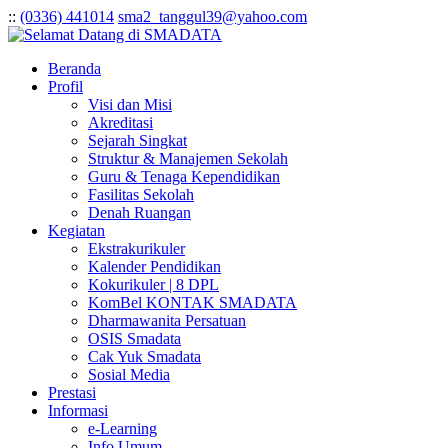
:
:
(0336) 441014
sma2_tanggul39@yahoo.com
Beranda
Profil
Visi dan Misi
Akreditasi
Sejarah Singkat
Struktur & Manajemen Sekolah
Guru & Tenaga Kependidikan
Fasilitas Sekolah
Denah Ruangan
Kegiatan
Ekstrakurikuler
Kalender Pendidikan
Kokurikuler | 8 DPL
KomBel KONTAK SMADATA
Dharmawanita Persatuan
OSIS Smadata
Cak Yuk Smadata
Sosial Media
Prestasi
Informasi
e-Learning
Info Umum