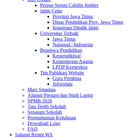
Perpus Seruni Cabdin Jember
Jatim Cetar
Provinsi Jawa Timur
Dinas Pendidikan Prov. Jawa Timur
Instagram Dindik Jatim
Universitas Terbaik
Jawa Timur
Nasional / Indonesia
Beasiswa Pendidikan
Kemendikbud
Kementerian Agama
LPDP Kemenkeu
Tim Publikasi Website
Guru Pembina
Juforsdata
Mars Smadata
Alumni Prestasi dan Studi Lanjut
SPMB 2026
Tata Tertib Sekolah
Seragam Sekolah
Pengumuman Kelulusan
Download Logo
FAQ
Saluran Resmi WA