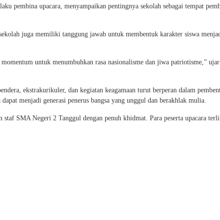
laku pembina upacara, menyampaikan pentingnya sekolah sebagai tempat pem
sekolah juga memiliki tanggung jawab untuk membentuk karakter siswa menja
n momentum untuk menumbuhkan rasa nasionalisme dan jiwa patriotisme,” uja
bendera, ekstrakurikuler, dan kegiatan keagamaan turut berperan dalam pemben
a dapat menjadi generasi penerus bangsa yang unggul dan berakhlak mulia.
dan staf SMA Negeri 2 Tanggul dengan penuh khidmat. Para peserta upacara terli