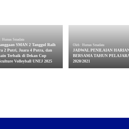
 : Humas Smadata
anggaan SMAN 2 Tanggul Raih
Oleh : Humas Smadata
a 2 Putri, Juara 4 Putra, dan
JADWAL PENILAIAN HARIA
ain Terbaik di Dekan Cup
BERSAMA TAHUN PELAJAR
iculture Volleyball UNEJ 2025
2020/2021