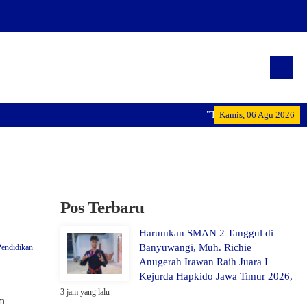
"Terwujudnya generasi pemi
Kamis, 06 Agu 2026
Pos Terbaru
Harumkan SMAN 2 Tanggul di
Banyuwangi, Muh. Richie
Pendidikan
Anugerah Irawan Raih Juara I
Kejurda Hapkido Jawa Timur 2026,
3 jam yang lalu
am