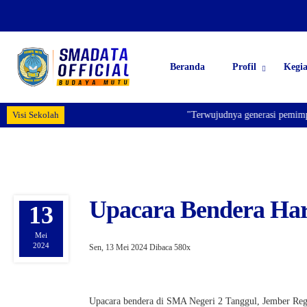
Beranda
Profil
Kegi
Visi Sekolah
"Terwujudnya generasi pemimpin 
Upacara Bendera Hari
13
Mei
2024
Sen, 13 Mei 2024
Dibaca 580x
Upacara bendera di SMA Negeri 2 Tanggul, Jember Rege