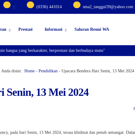
:
:
(0336) 441014
sma2_tanggul39@yahoo.com
atan
Prestasi
Informasi
Saluran Resmi WA
bangsa yang berkarakter, berprestasi dan berbudaya mutu"
Anda disini :
Home
-
Pendidikan
-
Upacara Bendera Hari Senin, 13 Mei 2024
 Senin, 13 Mei 2024
ncy, pada hari Senin, 13 Mei 2024, terasa khidmat dan penuh semangat. Dal