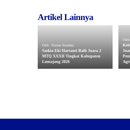
Artikel Lainnya
Oleh
Keb
Oleh : Humas Smadata
Saskia Eki Hartanti Raih Juara 2
Juar
MTQ XXXII Tingkat Kabupaten
Pem
Lumajang 2026
Agr