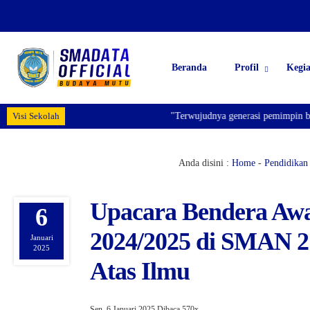
Beranda
Profil
Kegi
Visi Sekolah
"Terwujudnya generasi pemimpin bangsa yang
Anda disini :
Home
-
Pendidikan
Upacara Bendera Awa
6
2024/2025 di SMAN 2
Januari
2025
Atas Ilmu
Sen, 6 Januari 2025
Dibaca 570x