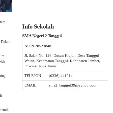
dera
Info Sekolah
SMA Negeri 2 Tanggul
. Dalam
NPSN
20523848
Jl. Salak No. 126, Dusun Krajan, Desa Tanggul
lim
Wetan, Kecamatan Tanggul, Kabupaten Jember,
oleh
Provinsi Jawa Timur
TELEPON
(0336) 441014
ning
EMAIL
sma2_tanggul39@yahoo.com
uh
ademik,