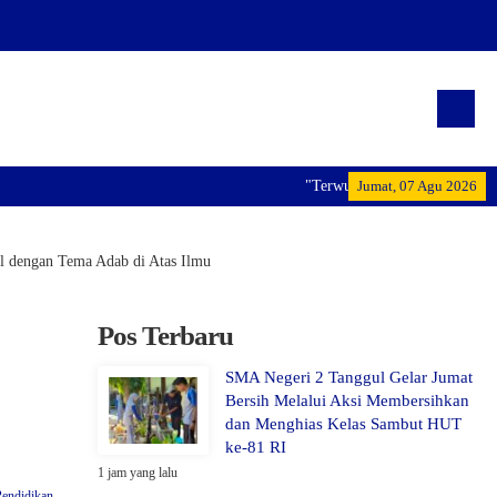
"Terwujudnya generasi pemimpin bangsa
Jumat, 07 Agu 2026
 dengan Tema Adab di Atas Ilmu
Pos Terbaru
SMA Negeri 2 Tanggul Gelar Jumat
Bersih Melalui Aksi Membersihkan
dan Menghias Kelas Sambut HUT
ke-81 RI
1 jam yang lalu
Pendidikan