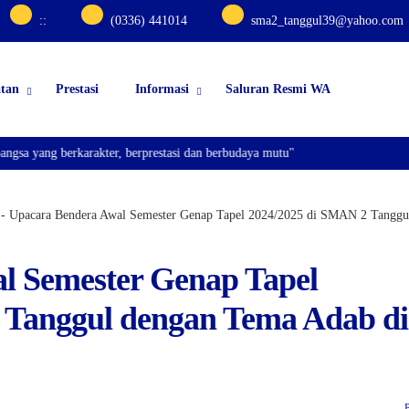
:
:
(0336) 441014
sma2_tanggul39@yahoo.com
atan
Prestasi
Informasi
Saluran Resmi WA
 berkarakter, berprestasi dan berbudaya mutu"
-
Upacara Bendera Awal Semester Genap Tapel 2024/2025 di SMAN 2 Tanggul
l Semester Genap Tapel
 Tanggul dengan Tema Adab di