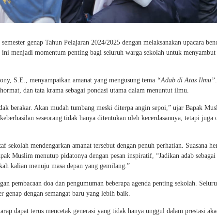
semester genap Tahun Pelajaran 2024/2025 dengan melaksanakan upacara ben
a ini menjadi momentum penting bagi seluruh warga sekolah untuk menyambut
thony, S.E., menyampaikan amanat yang mengusung tema
“Adab di Atas Ilmu”
 hormat, dan tata krama sebagai pondasi utama dalam menuntut ilmu.
tidak berakar. Akan mudah tumbang meski diterpa angin sepoi,” ujar Bapak Mus
berhasilan seseorang tidak hanya ditentukan oleh kecerdasannya, tetapi juga 
n staf sekolah mendengarkan amanat tersebut dengan penuh perhatian. Suasana he
apak Muslim menutup pidatonya dengan pesan inspiratif, “Jadikan adab sebagai
kah kalian menuju masa depan yang gemilang.”
engan pembacaan doa dan pengumuman beberapa agenda penting sekolah. Selur
er genap dengan semangat baru yang lebih baik.
ap dapat terus mencetak generasi yang tidak hanya unggul dalam prestasi ak