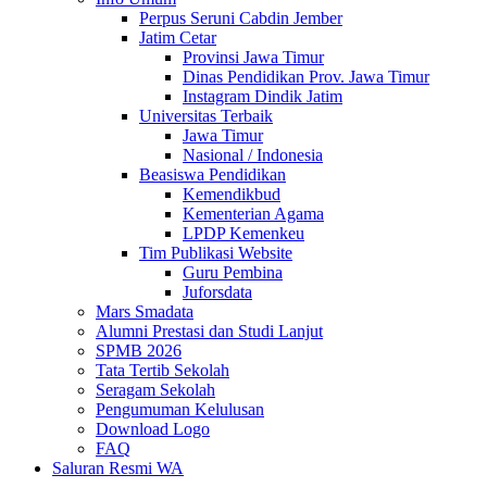
Perpus Seruni Cabdin Jember
Jatim Cetar
Provinsi Jawa Timur
Dinas Pendidikan Prov. Jawa Timur
Instagram Dindik Jatim
Universitas Terbaik
Jawa Timur
Nasional / Indonesia
Beasiswa Pendidikan
Kemendikbud
Kementerian Agama
LPDP Kemenkeu
Tim Publikasi Website
Guru Pembina
Juforsdata
Mars Smadata
Alumni Prestasi dan Studi Lanjut
SPMB 2026
Tata Tertib Sekolah
Seragam Sekolah
Pengumuman Kelulusan
Download Logo
FAQ
Saluran Resmi WA