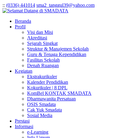
:
:
(0336) 441014
sma2_tanggul39@yahoo.com
Beranda
Profil
Visi dan Misi
Akreditasi
Sejarah Singkat
Struktur & Manajemen Sekolah
Guru & Tenaga Kependidikan
Fasilitas Sekolah
Denah Ruangan
Kegiatan
Ekstrakurikuler
Kalender Pendidikan
Kokurikuler | 8 DPL
KomBel KONTAK SMADATA
Dharmawanita Persatuan
OSIS Smadata
Cak Yuk Smadata
Sosial Media
Prestasi
Informasi
e-Learning
Info Umum