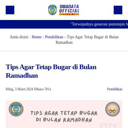
"Terwujudnya generasi pemimpin bangs
Beranda
Profil
Anda disini :
Home
-
Pendidikan
-
Tips Agar Tetap Bugar di Bulan
Ramadhan
Kegiatan
Prestasi
Tips Agar Tetap Bugar di Bulan
Informasi
Ramadhan
Saluran Resmi WA
Ming, 3 Maret 2024
Dibaca 781x
Pendidikan