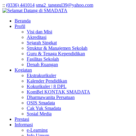
:
:
(0336) 441014
sma2_tanggul39@yahoo.com
Beranda
Profil
Visi dan Misi
Akreditasi
Sejarah Singkat
Struktur & Manajemen Sekolah
Guru & Tenaga Kependidikan
Fasilitas Sekolah
Denah Ruangan
Kegiatan
Ekstrakurikuler
Kalender Pendidikan
Kokurikuler | 8 DPL
KomBel KONTAK SMADATA
Dharmawanita Persatuan
OSIS Smadata
Cak Yuk Smadata
Sosial Media
Prestasi
Informasi
e-Learning
Info Umum