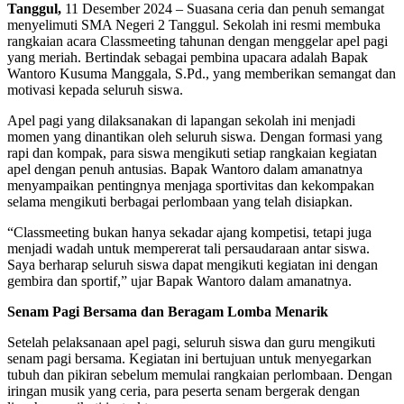
Tanggul,
11 Desember 2024 – Suasana ceria dan penuh semangat
menyelimuti SMA Negeri 2 Tanggul. Sekolah ini resmi membuka
rangkaian acara Classmeeting tahunan dengan menggelar apel pagi
yang meriah. Bertindak sebagai pembina upacara adalah Bapak
Wantoro Kusuma Manggala, S.Pd., yang memberikan semangat dan
motivasi kepada seluruh siswa.
Apel pagi yang dilaksanakan di lapangan sekolah ini menjadi
momen yang dinantikan oleh seluruh siswa. Dengan formasi yang
rapi dan kompak, para siswa mengikuti setiap rangkaian kegiatan
apel dengan penuh antusias. Bapak Wantoro dalam amanatnya
menyampaikan pentingnya menjaga sportivitas dan kekompakan
selama mengikuti berbagai perlombaan yang telah disiapkan.
“Classmeeting bukan hanya sekadar ajang kompetisi, tetapi juga
menjadi wadah untuk mempererat tali persaudaraan antar siswa.
Saya berharap seluruh siswa dapat mengikuti kegiatan ini dengan
gembira dan sportif,” ujar Bapak Wantoro dalam amanatnya.
Senam Pagi Bersama dan Beragam Lomba Menarik
Setelah pelaksanaan apel pagi, seluruh siswa dan guru mengikuti
senam pagi bersama. Kegiatan ini bertujuan untuk menyegarkan
tubuh dan pikiran sebelum memulai rangkaian perlombaan. Dengan
iringan musik yang ceria, para peserta senam bergerak dengan