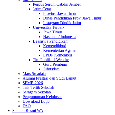
Perpus Seruni Cabdin Jember
Jatim Cetar
Provinsi Jawa Timur
Dinas Pendidikan Prov. Jawa Timur
Instagram Dindik Jatim
Universitas Terbaik
Jawa Timur
Nasional / Indonesia
Beasiswa Pendidikan
Kemendikbud
Kementerian Agama
LPDP Kemenkeu
Tim Publikasi Website
Guru Pembina
Juforsdata
Mars Smadata
Alumni Prestasi dan Studi Lanjut
SPMB 2026
Tata Tertib Sekolah
Seragam Sekolah
Pengumuman Kelulusan
Download Logo
FAQ
Saluran Resmi WA