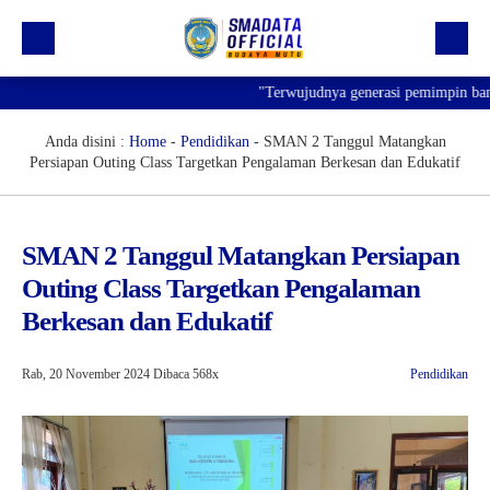
"Terwujudnya generasi pemimpin bangsa ya
Beranda
Profil
Anda disini :
Home
-
Pendidikan
-
SMAN 2 Tanggul Matangkan
Persiapan Outing Class Targetkan Pengalaman Berkesan dan Edukatif
Kegiatan
Prestasi
SMAN 2 Tanggul Matangkan Persiapan
Informasi
Outing Class Targetkan Pengalaman
Saluran Resmi WA
Berkesan dan Edukatif
Rab, 20 November 2024
Dibaca 568x
Pendidikan