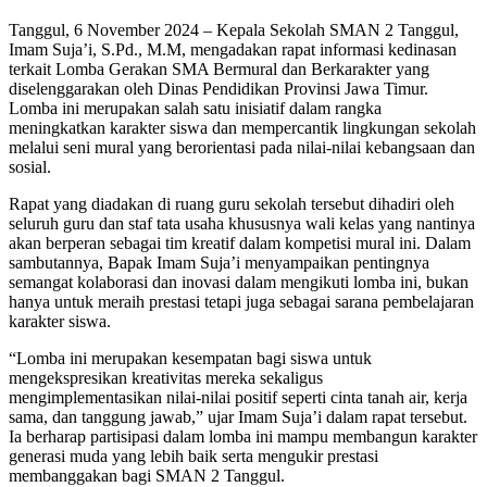
Tanggul, 6 November 2024 – Kepala Sekolah SMAN 2 Tanggul,
Imam Suja’i, S.Pd., M.M, mengadakan rapat informasi kedinasan
terkait Lomba Gerakan SMA Bermural dan Berkarakter yang
diselenggarakan oleh Dinas Pendidikan Provinsi Jawa Timur.
Lomba ini merupakan salah satu inisiatif dalam rangka
meningkatkan karakter siswa dan mempercantik lingkungan sekolah
melalui seni mural yang berorientasi pada nilai-nilai kebangsaan dan
sosial.
Rapat yang diadakan di ruang guru sekolah tersebut dihadiri oleh
seluruh guru dan staf tata usaha khususnya wali kelas yang nantinya
akan berperan sebagai tim kreatif dalam kompetisi mural ini. Dalam
sambutannya, Bapak Imam Suja’i menyampaikan pentingnya
semangat kolaborasi dan inovasi dalam mengikuti lomba ini, bukan
hanya untuk meraih prestasi tetapi juga sebagai sarana pembelajaran
karakter siswa.
“Lomba ini merupakan kesempatan bagi siswa untuk
mengekspresikan kreativitas mereka sekaligus
mengimplementasikan nilai-nilai positif seperti cinta tanah air, kerja
sama, dan tanggung jawab,” ujar Imam Suja’i dalam rapat tersebut.
Ia berharap partisipasi dalam lomba ini mampu membangun karakter
generasi muda yang lebih baik serta mengukir prestasi
membanggakan bagi SMAN 2 Tanggul.