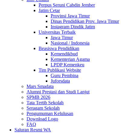
Perpus Seruni Cabdin Jember
Jatim Cetar
Provinsi Jawa Timur
Dinas Pendidikan Prov. Jawa Timur
Instagram Dindik Jatim
Universitas Terbaik
Jawa Timur
Nasional / Indonesia
Beasiswa Pendidikan
Kemendikbud
Kementerian Agama
LPDP Kemenkeu
Tim Publikasi Website
Guru Pembina
Juforsdata
Mars Smadata
Alumni Prestasi dan Studi Lanjut
SPMB 2026
Tata Tertib Sekolah
Seragam Sekolah
Pengumuman Kelulusan
Download Logo
FAQ
Saluran Resmi WA