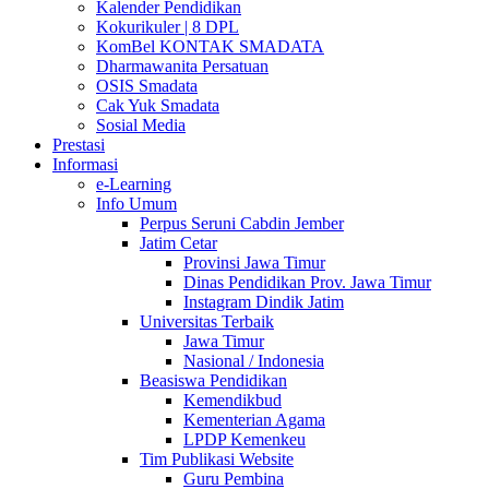
Kalender Pendidikan
Kokurikuler | 8 DPL
KomBel KONTAK SMADATA
Dharmawanita Persatuan
OSIS Smadata
Cak Yuk Smadata
Sosial Media
Prestasi
Informasi
e-Learning
Info Umum
Perpus Seruni Cabdin Jember
Jatim Cetar
Provinsi Jawa Timur
Dinas Pendidikan Prov. Jawa Timur
Instagram Dindik Jatim
Universitas Terbaik
Jawa Timur
Nasional / Indonesia
Beasiswa Pendidikan
Kemendikbud
Kementerian Agama
LPDP Kemenkeu
Tim Publikasi Website
Guru Pembina