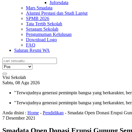
Juforsdata
Mars Smadata
Alumni Prestasi dan Studi Lanjut
SPMB 2026
Tata Tertib Sekolah
Seragam Sekolah
Pengumuman Kelulusan
Download Logo
FAQ
Saluran Resmi WA
Visi Sekolah
Sabtu, 08 Agu 2026
"Terwujudnya generasi pemimpin bangsa yang berkarakter, ber
"Terwujudnya generasi pemimpin bangsa yang berkarakter, ber
Anda disini :
Home
-
Pendidikan
-
Smadata Open Donasi Erupsi Gu
7
Desember
2021
Smadata Open Donasi Erupsi Gunung Se