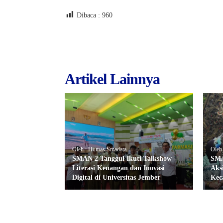
Dibaca :
960
Artikel Lainnya
Oleh : Humas Smadata
Oleh
SMAN 2 Tanggul Ikuti Talkshow
SMA
Literasi Keuangan dan Inovasi
Aks
Digital di Universitas Jember
Kec