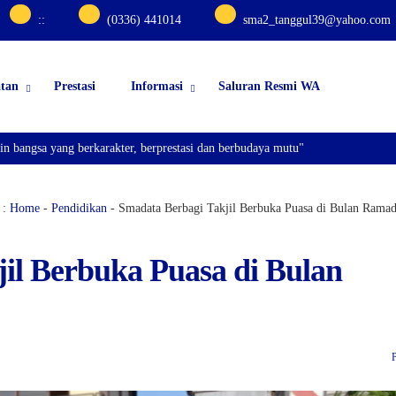
:
:
(0336) 441014
sma2_tanggul39@yahoo.com
atan
Prestasi
Informasi
Saluran Resmi WA
sa yang berkarakter, berprestasi dan berbudaya mutu"
 :
Home
-
Pendidikan
-
Smadata Berbagi Takjil Berbuka Puasa di Bulan Rama
il Berbuka Puasa di Bulan