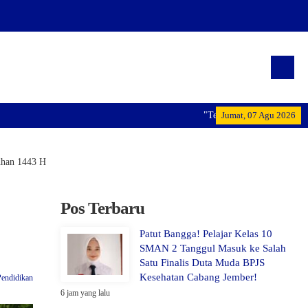
"Terwujudnya generasi pemimpin
Jumat, 07 Agu 2026
dhan 1443 H
Pos Terbaru
Patut Bangga! Pelajar Kelas 10
SMAN 2 Tanggul Masuk ke Salah
Satu Finalis Duta Muda BPJS
Kesehatan Cabang Jember!
Pendidikan
6 jam yang lalu