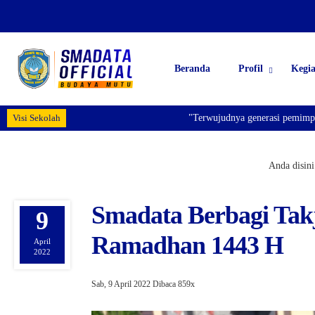
Beranda
Profil
Kegi
Visi Sekolah
"Terwujudnya generasi pemimpin bang
Anda disini
Smadata Berbagi Takj
9
Ramadhan 1443 H
April
2022
Sab, 9 April 2022
Dibaca 859x