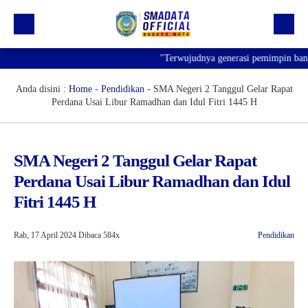
"Terwujudnya generasi pemimpin bangsa yan
Beranda
Profil
Anda disini :
Home
-
Pendidikan
-
SMA Negeri 2 Tanggul Gelar Rapat
Perdana Usai Libur Ramadhan dan Idul Fitri 1445 H
Kegiatan
Prestasi
SMA Negeri 2 Tanggul Gelar Rapat
Informasi
Perdana Usai Libur Ramadhan dan Idul
Saluran Resmi WA
Fitri 1445 H
Rab, 17 April 2024
Dibaca 584x
Pendidikan