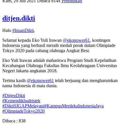
Kam, 29 Juli 2021
Dibaca 814x
Pendidikan
ditjen.dikti
Halo
#InsanDikti
,
Selamat kepada Eko Yuli Irawan
@ekopower61
, kontingen
Indonesia yang berhasil meraih medali perak dalam Olimpiade
Tokyo 2020 pada cabang olahraga Angkat Besi.
Eko Yuli Irawan adalah mahasiswa Program Studi Kepelatihan
Kecabangan Olahraga Fakultas Ilmu Keolahragaan Universitas
Negeri Jakarta angkatan 2018.
Terima kasih
@ekopower61
telah berjuang dan mengharumkan
nama Indonesia di mata dunia.
#DitjenDikti
#Kemendikbudristek
#DiktiSIGAPMelayani
#KampusMerdekaIndonesiaJaya
#OlimpiadeTokyo2020
Dibaca :
838