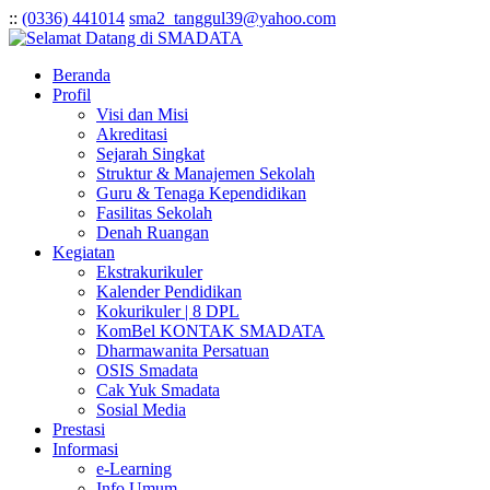
:
:
(0336) 441014
sma2_tanggul39@yahoo.com
Beranda
Profil
Visi dan Misi
Akreditasi
Sejarah Singkat
Struktur & Manajemen Sekolah
Guru & Tenaga Kependidikan
Fasilitas Sekolah
Denah Ruangan
Kegiatan
Ekstrakurikuler
Kalender Pendidikan
Kokurikuler | 8 DPL
KomBel KONTAK SMADATA
Dharmawanita Persatuan
OSIS Smadata
Cak Yuk Smadata
Sosial Media
Prestasi
Informasi
e-Learning
Info Umum