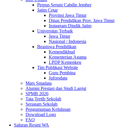
Perpus Seruni Cabdin Jember
Jatim Cetar
Provinsi Jawa Timur
Dinas Pendidikan Prov. Jawa Timur
Instagram Dindik Jatim
Universitas Terbaik
Jawa Timur
Nasional / Indonesia
Beasiswa Pendidikan
Kemendikbud
Kementerian Agama
LPDP Kemenkeu
Tim Publikasi Website
Guru Pembina
Juforsdata
Mars Smadata
Alumni Prestasi dan Studi Lanjut
SPMB 2026
Tata Tertib Sekolah
Seragam Sekolah
Pengumuman Kelulusan
Download Logo
FAQ
Saluran Resmi WA