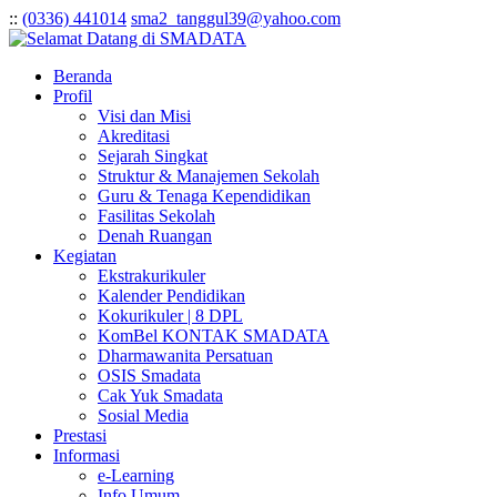
:
:
(0336) 441014
sma2_tanggul39@yahoo.com
Beranda
Profil
Visi dan Misi
Akreditasi
Sejarah Singkat
Struktur & Manajemen Sekolah
Guru & Tenaga Kependidikan
Fasilitas Sekolah
Denah Ruangan
Kegiatan
Ekstrakurikuler
Kalender Pendidikan
Kokurikuler | 8 DPL
KomBel KONTAK SMADATA
Dharmawanita Persatuan
OSIS Smadata
Cak Yuk Smadata
Sosial Media
Prestasi
Informasi
e-Learning
Info Umum