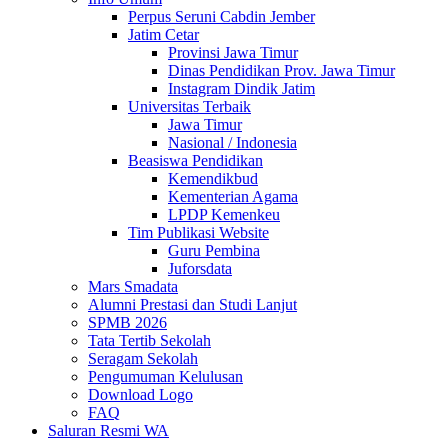
Perpus Seruni Cabdin Jember
Jatim Cetar
Provinsi Jawa Timur
Dinas Pendidikan Prov. Jawa Timur
Instagram Dindik Jatim
Universitas Terbaik
Jawa Timur
Nasional / Indonesia
Beasiswa Pendidikan
Kemendikbud
Kementerian Agama
LPDP Kemenkeu
Tim Publikasi Website
Guru Pembina
Juforsdata
Mars Smadata
Alumni Prestasi dan Studi Lanjut
SPMB 2026
Tata Tertib Sekolah
Seragam Sekolah
Pengumuman Kelulusan
Download Logo
FAQ
Saluran Resmi WA