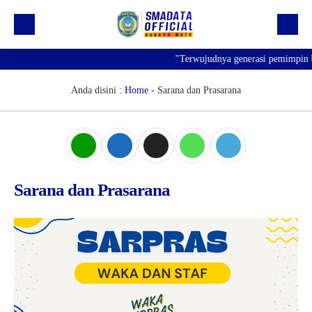
"Terwujudnya generasi pemimpin ban
Beranda
Profil
Anda disini :
Home
-
Sarana dan Prasarana
Kegiatan
Prestasi
Informasi
Sarana dan Prasarana
Saluran Resmi WA