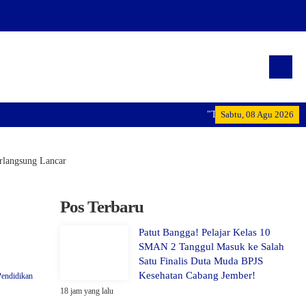
"Terwujudnya generasi pem
Sabtu, 08 Agu 2026
rlangsung Lancar
Pos Terbaru
Patut Bangga! Pelajar Kelas 10
SMAN 2 Tanggul Masuk ke Salah
Satu Finalis Duta Muda BPJS
Kesehatan Cabang Jember!
Pendidikan
18 jam yang lalu