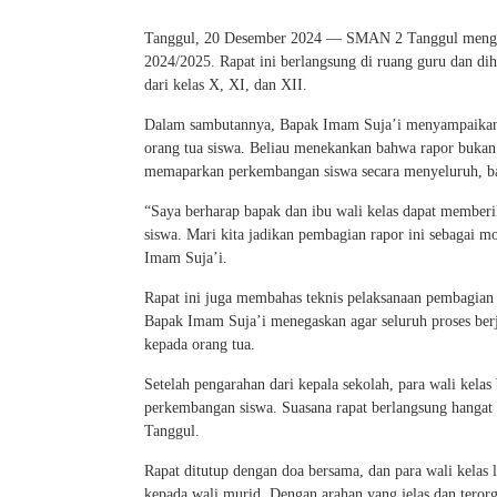
Tanggul, 20 Desember 2024 — SMAN 2 Tanggul menggela
2024/2025. Rapat ini berlangsung di ruang guru dan dih
dari kelas X, XI, dan XII.
Dalam sambutannya, Bapak Imam Suja’i menyampaikan p
orang tua siswa. Beliau menekankan bahwa rapor bukan h
memaparkan perkembangan siswa secara menyeluruh, ba
“Saya berharap bapak dan ibu wali kelas dapat member
siswa. Mari kita jadikan pembagian rapor ini sebagai 
Imam Suja’i.
Rapat ini juga membahas teknis pelaksanaan pembagian r
Bapak Imam Suja’i menegaskan agar seluruh proses ber
kepada orang tua.
Setelah pengarahan dari kepala sekolah, para wali kela
perkembangan siswa. Suasana rapat berlangsung hanga
Tanggul.
Rapat ditutup dengan doa bersama, dan para wali kela
kepada wali murid. Dengan arahan yang jelas dan teror