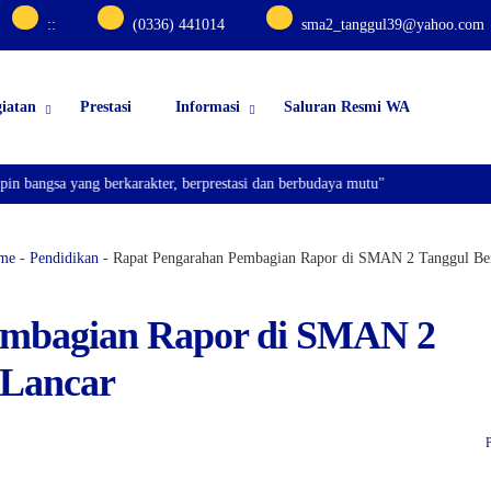
:
:
(0336) 441014
sma2_tanggul39@yahoo.com
iatan
Prestasi
Informasi
Saluran Resmi WA
 bangsa yang berkarakter, berprestasi dan berbudaya mutu"
me
-
Pendidikan
-
Rapat Pengarahan Pembagian Rapor di SMAN 2 Tanggul Be
embagian Rapor di SMAN 2
 Lancar