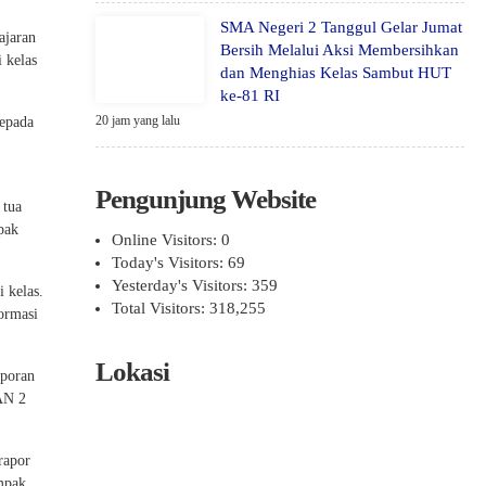
SMA Negeri 2 Tanggul Gelar Jumat
ajaran
Bersih Melalui Aksi Membersihkan
 kelas
dan Menghias Kelas Sambut HUT
ke-81 RI
20 jam yang lalu
kepada
Pengunjung Website
 tua
pak
Online Visitors:
0
Today's Visitors:
69
Yesterday's Visitors:
359
 kelas.
Total Visitors:
318,255
ormasi
Lokasi
aporan
AN 2
rapor
ampak