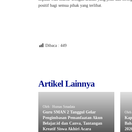
positif bagi semua pihak yang terlibat.
Dibaca :
449
Artikel Lainnya
Oleh : Humas Smadata
Guru SMAN 2 Tanggul Gelar
Oleh
Pengimbasan Pemanfaatan Akun
Kap
Belajar.id dan Canva, Tantangan
Bah
Kreatif Siswa Akhiri Acara
202