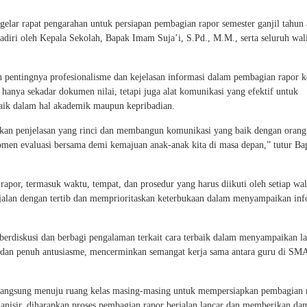
r rapat pengarahan untuk persiapan pembagian rapor semester ganjil tahun 
adiri oleh Kepala Sekolah, Bapak Imam Suja’i, S.Pd., M.M., serta seluruh wali
entingnya profesionalisme dan kejelasan informasi dalam pembagian rapor 
anya sekadar dokumen nilai, tetapi juga alat komunikasi yang efektif untuk
ik dalam hal akademik maupun kepribadian.
ikan penjelasan yang rinci dan membangun komunikasi yang baik dengan orang
momen evaluasi bersama demi kemajuan anak-anak kita di masa depan,” tutur Ba
apor, termasuk waktu, tempat, dan prosedur yang harus diikuti oleh setiap wali
jalan dengan tertib dan memprioritaskan keterbukaan dalam menyampaikan inf
s berdiskusi dan berbagi pengalaman terkait cara terbaik dalam menyampaikan l
t dan penuh antusiasme, mencerminkan semangat kerja sama antara guru di SM
s langsung menuju ruang kelas masing-masing untuk mempersiapkan pembagian 
ganisir, diharapkan proses pembagian rapor berjalan lancar dan memberikan d