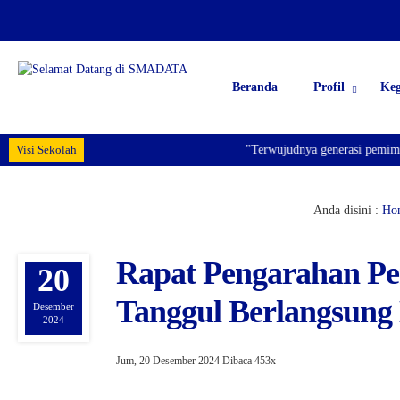
Beranda
Profil
Keg
Visi Sekolah
"Terwujudnya generasi pemimpin
Anda disini :
Ho
Rapat Pengarahan P
20
Tanggul Berlangsung
Desember
2024
Jum, 20 Desember 2024
Dibaca 453x