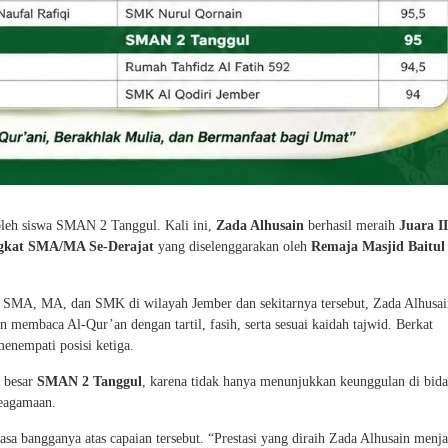
leh siswa SMAN 2 Tanggul. Kali ini,
Zada Alhusain
berhasil meraih
Juara II
ngkat SMA/MA Se-Derajat
yang diselenggarakan oleh
Remaja Masjid Baitul
ai SMA, MA, dan SMK di wilayah Jember dan sekitarnya tersebut, Zada Alhusai
embaca Al-Qur’an dengan tartil, fasih, serta sesuai kaidah tajwid. Berkat
enempati posisi ketiga.
a besar
SMAN 2 Tanggul
, karena tidak hanya menunjukkan keunggulan di bid
keagamaan.
 bangganya atas capaian tersebut. “Prestasi yang diraih Zada Alhusain menja