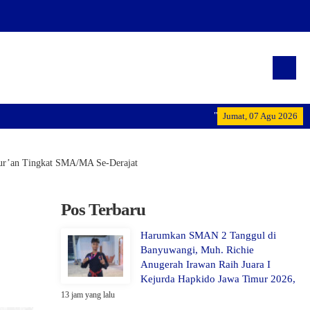
"Terwujudnya generasi pemimp
Jumat, 07 Agu 2026
Qur’an Tingkat SMA/MA Se-Derajat
Pos Terbaru
Harumkan SMAN 2 Tanggul di
Banyuwangi, Muh. Richie
Anugerah Irawan Raih Juara I
Kejurda Hapkido Jawa Timur 2026,
13 jam yang lalu