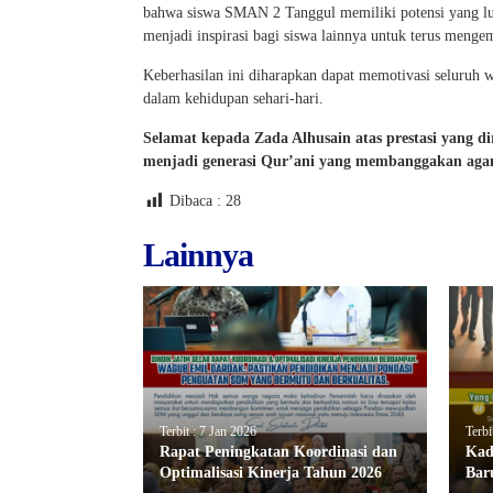
bahwa siswa SMAN 2 Tanggul memiliki potensi yang luar
menjadi inspirasi bagi siswa lainnya untuk terus meng
Keberhasilan ini diharapkan dapat memotivasi seluruh 
dalam kehidupan sehari-hari.
Selamat kepada Zada Alhusain atas prestasi yang 
menjadi generasi Qur’ani yang membanggakan aga
Dibaca :
28
Lainnya
Terbit : 7 Jan 2026
Terbi
Rapat Peningkatan Koordinasi dan
Kad
Optimalisasi Kinerja Tahun 2026
Bar