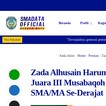
Beranda
Profil
Kegi
Visi Sekolah
"Terwujudnya generasi pemimpin ba
Anda disini :
Home
-
Prestasi
-
Za
Zada Alhusain Haru
Juara III Musabaqoh 
SMA/MA Se-Derajat