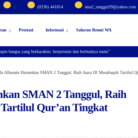
:
:
(0336) 441014
sma2_tanggul39@yahoo.com
atan
Prestasi
Informasi
Saluran Resmi WA
ngsa yang berkarakter, berprestasi dan berbudaya mutu"
da Alhusain Harumkan SMAN 2 Tanggul, Raih Juara III Musabaqoh Tartilul 
mkan SMAN 2 Tanggul, Raih
Tartilul Qur’an Tingkat