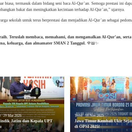
 biasa, termasuk dalam bidang seni baca Al-Qur’an. Semoga prestasi ini dap
embangkan bakat dan meningkatkan kecintaan terhadap Al-Qur’an,” ujarnya.
warga sekolah untuk terus berprestasi dan menjadikan Al-Qur’an sebagai pedom
diraih. Teruslah membaca, memahami, dan mengamalkan Al-Qur’an, serta
ma, keluarga, dan almamater SMAN 2 Tanggul.
🌹📖✨
t : 29 Mar 2026
Terbit : 18 Nov 2025
indik Jatim dan Kepala UPT
Jawa Timur Kembali Ukir Seja
u
di OPSI 2025!