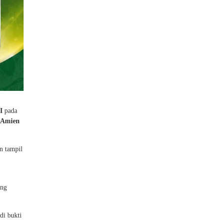
I
pada
 Amien
n tampil
ang
di bukti