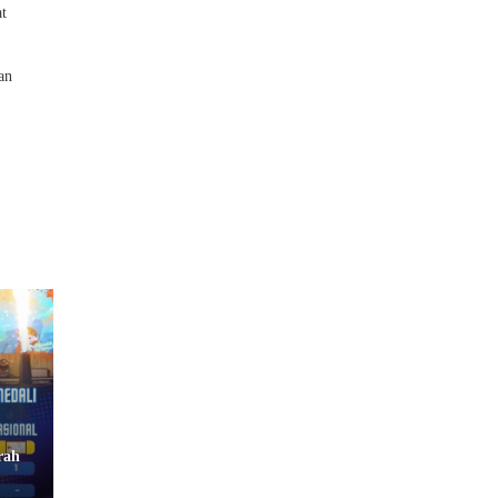
at
an
rah